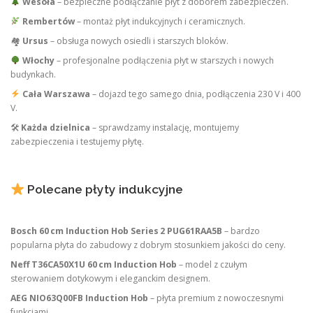
Wesoła
– bezpieczne podłączanie płyt z doborem zabezpieczeń.
Rembertów
– montaż płyt indukcyjnych i ceramicznych.
🏘
Ursus
– obsługa nowych osiedli i starszych bloków.
Włochy
– profesjonalne podłączenia płyt w starszych i nowych
budynkach.
Cała Warszawa
– dojazd tego samego dnia, podłączenia 230 V i 400
V.
🛠
Każda dzielnica
– sprawdzamy instalację, montujemy
zabezpieczenia i testujemy płytę.
Polecane płyty indukcyjne
Bosch 60 cm Induction Hob Series 2 PUG61RAA5B
– bardzo
popularna płyta do zabudowy z dobrym stosunkiem jakości do ceny.
Neff T36CA50X1U 60 cm Induction Hob
– model z czułym
sterowaniem dotykowym i eleganckim designem.
AEG NIO63Q00FB Induction Hob
– płyta premium z nowoczesnymi
funkcjami.