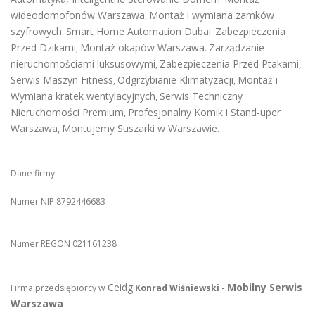
wideodomofonów Warszawa
Montaż i wymiana zamków
,
szyfrowych
Smart Home Automation Dubai
Zabezpieczenia
.
.
Przed Dzikami
Montaż okapów Warszawa
Zarządzanie
,
.
nieruchomościami luksusowymi
Zabezpieczenia Przed Ptakami
,
,
Serwis Maszyn Fitness
Odgrzybianie Klimatyzacji
Montaż i
,
,
Wymiana kratek wentylacyjnych
Serwis Techniczny
,
Nieruchomości Premium
Profesjonalny Komik i Stand-uper
,
Warszawa
Montujemy Suszarki w Warszawie
,
.
Dane firmy:
Numer NIP 8792446683
Numer REGON 021161238
Ceidg
Mobilny Serwis
Firma przedsiębiorcy w
Konrad Wiśniewski -
Warszawa