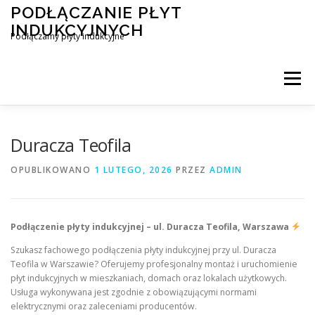
Przejdź
PODŁĄCZANIE PŁYT
do
INDUKCYJNYCH
treści
Podłączamy płyty indukcyjne
Menu
PODŁĄCZENIE PŁYTY INDUKCYJNEJ
BLOG
Duracza Teofila
OPUBLIKOWANO
1 LUTEGO, 2026
PRZEZ
ADMIN
KONTAKT
Podłączenie płyty indukcyjnej – ul. Duracza Teofila, Warszawa
Szukasz fachowego podłączenia płyty indukcyjnej przy ul. Duracza
Teofila w Warszawie? Oferujemy profesjonalny montaż i uruchomienie
płyt indukcyjnych w mieszkaniach, domach oraz lokalach użytkowych.
Usługa wykonywana jest zgodnie z obowiązującymi normami
elektrycznymi oraz zaleceniami producentów.