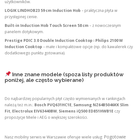
użytkowników.
LOGIK LINDHOB23 59 cm Induction Hob
– praktyczna płyta w
przystępnej cenie.
Built‑in Induction Hob Touch Screen 58 cm
– z nowoczesnym
panelem dotykowym.
Prestige PDIC 3.0 Double Induction Cooktop
i
Philips 2100 W
Induction Cooktop
– małe i kompaktowe opcje (np. do kawalerek czy
dodatkowego punktu gotowania).
Inne znane modele (spoza listy produktów
poniżej, ale często wybierane)
Do najbardziej popularnych płyt często wymienianych w rankingach
należą też m.in.:
Bosch PVQ631HC1E
,
Samsung NZ64B5046KK Slim
Fit
,
Electrolux EIV63440BW
,
Siemens iQ500 ED851HWB1E
czy
propozycje Miele i AEG o większej szerokości.
Pogotowie
Nasz mobilny serwis w Warszawie oferuje wiele usług: