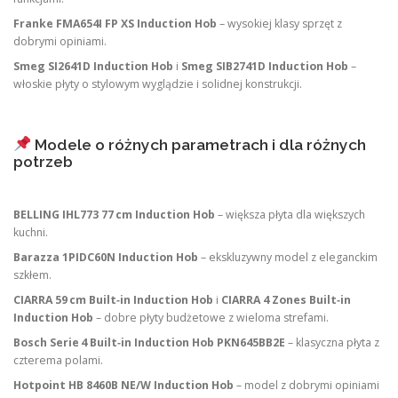
Franke FMA654I FP XS Induction Hob
– wysokiej klasy sprzęt z
dobrymi opiniami.
Smeg SI2641D Induction Hob
i
Smeg SIB2741D Induction Hob
–
włoskie płyty o stylowym wyglądzie i solidnej konstrukcji.
Modele o różnych parametrach i dla różnych
potrzeb
BELLING IHL773 77 cm Induction Hob
– większa płyta dla większych
kuchni.
Barazza 1PIDC60N Induction Hob
– ekskluzywny model z eleganckim
szkłem.
CIARRA 59 cm Built‑in Induction Hob
i
CIARRA 4 Zones Built‑in
Induction Hob
– dobre płyty budżetowe z wieloma strefami.
Bosch Serie 4 Built‑in Induction Hob PKN645BB2E
– klasyczna płyta z
czterema polami.
Hotpoint HB 8460B NE/W Induction Hob
– model z dobrymi opiniami