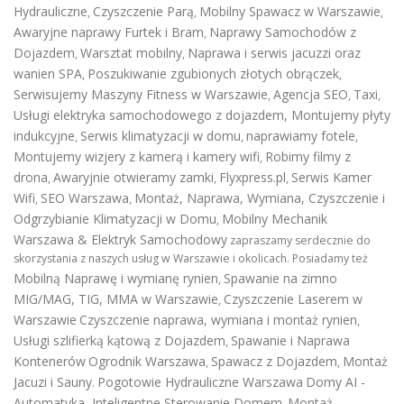
Hydrauliczne
Czyszczenie Parą
Mobilny Spawacz w Warszawie
,
,
,
Awaryjne naprawy Furtek i Bram
Naprawy Samochodów z
,
Dojazdem
Warsztat mobilny
Naprawa i serwis jacuzzi oraz
,
,
wanien SPA
Poszukiwanie zgubionych złotych obrączek
,
,
Serwisujemy Maszyny Fitness w Warszawie
Agencja SEO
Taxi
,
,
,
Usługi elektryka samochodowego z dojazdem
,
Montujemy płyty
indukcyjne
Serwis klimatyzacji w domu
naprawiamy fotele
,
,
,
Montujemy wizjery z kamerą i kamery wifi
Robimy filmy z
,
drona
Awaryjnie otwieramy zamki
Flyxpress.pl
Serwis Kamer
,
,
,
Wifi
SEO Warszawa
Montaż, Naprawa, Wymiana, Czyszczenie i
,
,
Odgrzybianie Klimatyzacji w Domu
Mobilny Mechanik
,
Warszawa & Elektryk Samochodowy
zapraszamy serdecznie do
skorzystania z naszych usług w Warszawie i okolicach. Posiadamy też
Mobilną Naprawę i wymianę rynien
Spawanie na zimno
,
MIG/MAG, TIG, MMA w Warszawie
Czyszczenie Laserem w
,
Warszawie
Czyszczenie naprawa, wymiana i montaż rynien
,
Usługi szlifierką kątową z Dojazdem
Spawanie i Naprawa
,
Kontenerów
Ogrodnik Warszawa
Spawacz z Dojazdem
Montaż
,
,
Jacuzi i Sauny
Pogotowie Hydrauliczne Warszawa
Domy AI -
.
Automatyka, Inteligentne Sterowanie Domem
Montaż
.