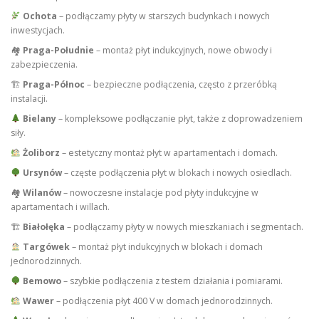
Ochota
– podłączamy płyty w starszych budynkach i nowych
inwestycjach.
🏘
Praga-Południe
– montaż płyt indukcyjnych, nowe obwody i
zabezpieczenia.
🏗
Praga-Północ
– bezpieczne podłączenia, często z przeróbką
instalacji.
Bielany
– kompleksowe podłączanie płyt, także z doprowadzeniem
siły.
Żoliborz
– estetyczny montaż płyt w apartamentach i domach.
Ursynów
– częste podłączenia płyt w blokach i nowych osiedlach.
🏘
Wilanów
– nowoczesne instalacje pod płyty indukcyjne w
apartamentach i willach.
🏗
Białołęka
– podłączamy płyty w nowych mieszkaniach i segmentach.
Targówek
– montaż płyt indukcyjnych w blokach i domach
jednorodzinnych.
Bemowo
– szybkie podłączenia z testem działania i pomiarami.
Wawer
– podłączenia płyt 400 V w domach jednorodzinnych.