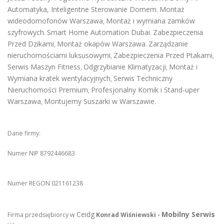
Automatyka, Inteligentne Sterowanie Domem
Montaż
.
wideodomofonów Warszawa
Montaż i wymiana zamków
,
szyfrowych
Smart Home Automation Dubai
Zabezpieczenia
.
.
Przed Dzikami
Montaż okapów Warszawa
Zarządzanie
,
.
nieruchomościami luksusowymi
Zabezpieczenia Przed Ptakami
,
,
Serwis Maszyn Fitness
Odgrzybianie Klimatyzacji
Montaż i
,
,
Wymiana kratek wentylacyjnych
Serwis Techniczny
,
Nieruchomości Premium
Profesjonalny Komik i Stand-uper
,
Warszawa
Montujemy Suszarki w Warszawie
,
.
Dane firmy:
Numer NIP 8792446683
Numer REGON 021161238
Ceidg
Mobilny Serwis
Firma przedsiębiorcy w
Konrad Wiśniewski -