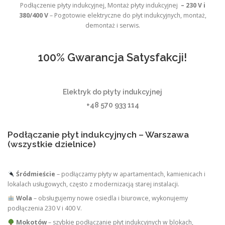
Podłączenie płyty indukcyjnej, Montaż płyty indukcyjnej
– 230 V i
380/400 V
– Pogotowie elektryczne do płyt indukcyjnych, montaż,
demontaż i serwis.
100% Gwarancja Satysfakcji!
Elektryk do płyty indukcyjnej
+48 570 933 114
Podłączanie płyt indukcyjnych – Warszawa
(wszystkie dzielnice)
Śródmieście
– podłączamy płyty w apartamentach, kamienicach i
lokalach usługowych, często z modernizacją starej instalacji.
Wola
– obsługujemy nowe osiedla i biurowce, wykonujemy
podłączenia 230 V i 400 V.
Mokotów
– szybkie podłączanie płyt indukcyjnych w blokach,