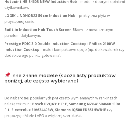
Hotpoint HB 8460B NE/W Induction Hob
– model z dobrymi opiniami
użytkowników.
LOGIK LINDHOB23 59 cm Induction Hob
– praktyczna płyta w
przystępnej cenie.
Built‑in Induction Hob Touch Screen 58 cm
– z nowoczesnym
panelem dotykowym.
Prestige PDIC 3.0 Double Induction Cooktop
i
Philips 2100 W
Induction Cooktop
– małe i kompaktowe opcje (np. do kawalerek czy
dodatkowego punktu gotowania).
Inne znane modele (spoza listy produktów
poniżej, ale często wybierane)
Do najbardziej popularnych płyt często wymienianych w rankingach
należą też m.in.:
Bosch PVQ631HC1E
,
Samsung NZ64B5046KK Slim
Fit
,
Electrolux EIV63440BW
,
Siemens iQ500 ED851HWB1E
czy
propozycje Miele i AEG o większej szerokości.