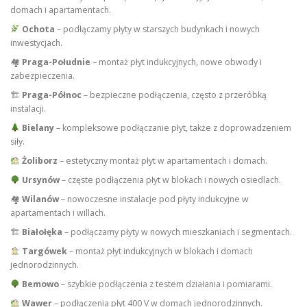
domach i apartamentach.
Ochota
– podłączamy płyty w starszych budynkach i nowych
inwestycjach.
🏘
Praga-Południe
– montaż płyt indukcyjnych, nowe obwody i
zabezpieczenia.
🏗
Praga-Północ
– bezpieczne podłączenia, często z przeróbką
instalacji.
Bielany
– kompleksowe podłączanie płyt, także z doprowadzeniem
siły.
Żoliborz
– estetyczny montaż płyt w apartamentach i domach.
Ursynów
– częste podłączenia płyt w blokach i nowych osiedlach.
🏘
Wilanów
– nowoczesne instalacje pod płyty indukcyjne w
apartamentach i willach.
🏗
Białołęka
– podłączamy płyty w nowych mieszkaniach i segmentach.
Targówek
– montaż płyt indukcyjnych w blokach i domach
jednorodzinnych.
Bemowo
– szybkie podłączenia z testem działania i pomiarami.
Wawer
– podłączenia płyt 400 V w domach jednorodzinnych.