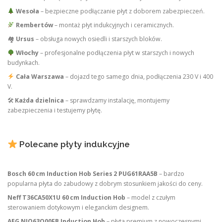
Wesoła
– bezpieczne podłączanie płyt z doborem zabezpieczeń.
Rembertów
– montaż płyt indukcyjnych i ceramicznych.
🏘
Ursus
– obsługa nowych osiedli i starszych bloków.
Włochy
– profesjonalne podłączenia płyt w starszych i nowych
budynkach.
Cała Warszawa
– dojazd tego samego dnia, podłączenia 230 V i 400
V.
🛠
Każda dzielnica
– sprawdzamy instalację, montujemy
zabezpieczenia i testujemy płytę.
Polecane płyty indukcyjne
Bosch 60 cm Induction Hob Series 2 PUG61RAA5B
– bardzo
popularna płyta do zabudowy z dobrym stosunkiem jakości do ceny.
Neff T36CA50X1U 60 cm Induction Hob
– model z czułym
sterowaniem dotykowym i eleganckim designem.
AEG NIO63Q00FB Induction Hob
– płyta premium z nowoczesnymi