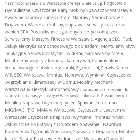
Pogotowie
Nasz mobilny serwis w Warszawie oferuje wiele usług:
Hydrauliczne
Czyszczenie Parą
Mobilny Spawacz w Warszawie
,
,
,
Awaryjne naprawy Furtek i Bram
Naprawy Samochodów z
,
Dojazdem
Warsztat mobilny
Naprawa i serwis jacuzzi oraz
,
,
wanien SPA
Poszukiwanie zgubionych złotych obrączek
,
,
Serwisujemy Maszyny Fitness w Warszawie
Agencja SEO
Taxi
,
,
,
Usługi elektryka samochodowego z dojazdem
,
Montujemy płyty
indukcyjne
Serwis klimatyzacji w domu
naprawiamy fotele
,
,
,
Montujemy wizjery z kamerą i kamery wifi
Robimy filmy z
,
drona
Awaryjnie otwieramy zamki
Flyxpress.pl
Serwis Kamer
,
,
,
Wifi
SEO Warszawa
Montaż, Naprawa, Wymiana, Czyszczenie i
,
,
Odgrzybianie Klimatyzacji w Domu
Mobilny Mechanik
,
Warszawa & Elektryk Samochodowy
zapraszamy serdecznie do
skorzystania z naszych usług w Warszawie i okolicach. Posiadamy też
Mobilną Naprawę i wymianę rynien
Spawanie na zimno
,
MIG/MAG, TIG, MMA w Warszawie
Czyszczenie Laserem w
,
Warszawie
Czyszczenie naprawa, wymiana i montaż rynien
,
Usługi szlifierką kątową z Dojazdem
Spawanie i Naprawa
,
Kontenerów
Ogrodnik Warszawa
Spawacz z Dojazdem
Montaż
,
,
Jacuzi i Sauny
Pogotowie Hydrauliczne Warszawa
Domy AI -
.