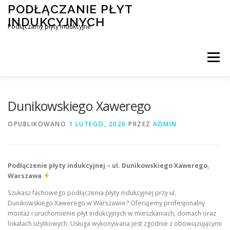
Przejdź
PODŁĄCZANIE PŁYT
do
INDUKCYJNYCH
treści
Podłączamy płyty indukcyjne
Menu
PODŁĄCZENIE PŁYTY INDUKCYJNEJ
BLOG
Dunikowskiego Xawerego
OPUBLIKOWANO
1 LUTEGO, 2026
PRZEZ
ADMIN
KONTAKT
Podłączenie płyty indukcyjnej – ul. Dunikowskiego Xawerego,
Warszawa
Szukasz fachowego podłączenia płyty indukcyjnej przy ul.
Dunikowskiego Xawerego w Warszawie? Oferujemy profesjonalny
montaż i uruchomienie płyt indukcyjnych w mieszkaniach, domach oraz
lokalach użytkowych. Usługa wykonywana jest zgodnie z obowiązującymi