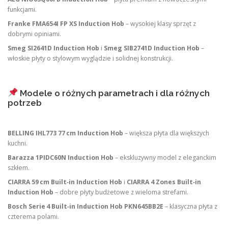
funkcjami.
Franke FMA654I FP XS Induction Hob
– wysokiej klasy sprzęt z
dobrymi opiniami.
Smeg SI2641D Induction Hob
i
Smeg SIB2741D Induction Hob
–
włoskie płyty o stylowym wyglądzie i solidnej konstrukcji.
Modele o różnych parametrach i dla różnych
potrzeb
BELLING IHL773 77 cm Induction Hob
– większa płyta dla większych
kuchni.
Barazza 1PIDC60N Induction Hob
– ekskluzywny model z eleganckim
szkłem.
CIARRA 59 cm Built‑in Induction Hob
i
CIARRA 4 Zones Built‑in
Induction Hob
– dobre płyty budżetowe z wieloma strefami.
Bosch Serie 4 Built‑in Induction Hob PKN645BB2E
– klasyczna płyta z
czterema polami.