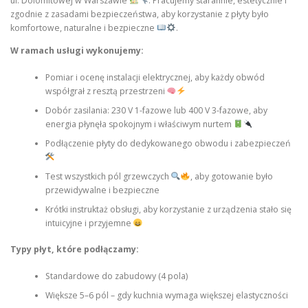
ul. Dolomitowej w Warszawie
. Pracujemy starannie, estetycznie i
zgodnie z zasadami bezpieczeństwa, aby korzystanie z płyty było
komfortowe, naturalne i bezpieczne
.
W ramach usługi wykonujemy:
Pomiar i ocenę instalacji elektrycznej, aby każdy obwód
współgrał z resztą przestrzeni
Dobór zasilania: 230 V 1-fazowe lub 400 V 3-fazowe, aby
energia płynęła spokojnym i właściwym nurtem
Podłączenie płyty do dedykowanego obwodu i zabezpieczeń
Test wszystkich pól grzewczych
, aby gotowanie było
przewidywalne i bezpieczne
Krótki instruktaż obsługi, aby korzystanie z urządzenia stało się
intuicyjne i przyjemne
Typy płyt, które podłączamy:
Standardowe do zabudowy (4 pola)
Większe 5–6 pól – gdy kuchnia wymaga większej elastyczności