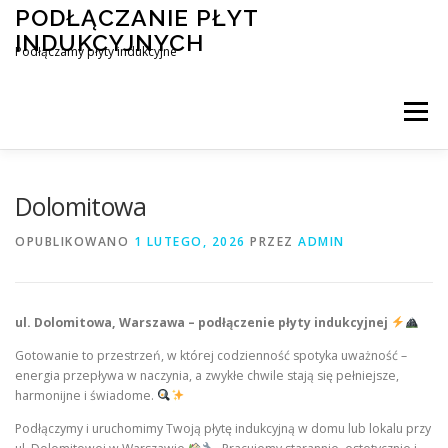
Przejdź
PODŁĄCZANIE PŁYT
do
INDUKCYJNYCH
treści
Podłączamy płyty indukcyjne
Menu
PODŁĄCZENIE PŁYTY INDUKCYJNEJ
BLOG
Dolomitowa
OPUBLIKOWANO
1 LUTEGO, 2026
PRZEZ
ADMIN
KONTAKT
ul. Dolomitowa, Warszawa – podłączenie płyty indukcyjnej
Gotowanie to przestrzeń, w której codzienność spotyka uważność –
energia przepływa w naczynia, a zwykłe chwile stają się pełniejsze,
harmonijne i świadome.
Podłączymy i uruchomimy Twoją płytę indukcyjną w domu lub lokalu przy