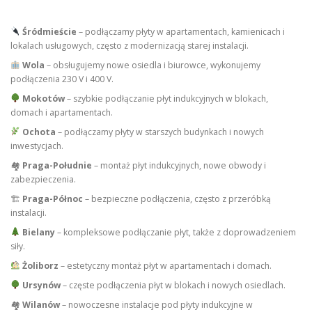
Śródmieście
– podłączamy płyty w apartamentach, kamienicach i
lokalach usługowych, często z modernizacją starej instalacji.
Wola
– obsługujemy nowe osiedla i biurowce, wykonujemy
podłączenia 230 V i 400 V.
Mokotów
– szybkie podłączanie płyt indukcyjnych w blokach,
domach i apartamentach.
Ochota
– podłączamy płyty w starszych budynkach i nowych
inwestycjach.
🏘
Praga-Południe
– montaż płyt indukcyjnych, nowe obwody i
zabezpieczenia.
🏗
Praga-Północ
– bezpieczne podłączenia, często z przeróbką
instalacji.
Bielany
– kompleksowe podłączanie płyt, także z doprowadzeniem
siły.
Żoliborz
– estetyczny montaż płyt w apartamentach i domach.
Ursynów
– częste podłączenia płyt w blokach i nowych osiedlach.
🏘
Wilanów
– nowoczesne instalacje pod płyty indukcyjne w