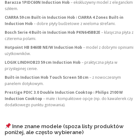
Barazza 1PIDC60N Induction Hob
– ekskluzywny model z eleganckim
szkłem.
CIARRA 59 cm Built‑in Induction Hob
i
CIARRA 4 Zones Built‑in
Induction Hob
– dobre płyty budżetowe z wieloma strefami.
Bosch Serie 4 Built‑in Induction Hob PKN645BB2E
– klasyczna płyta z
czterema polami.
Hotpoint HB 8460B NE/W Induction Hob
– model z dobrymi opiniami
użytkowników.
LOGIK LINDHOB23 59 cm Induction Hob
– praktyczna płyta w
przystępnej cenie.
Built‑in Induction Hob Touch Screen 58 cm
– z nowoczesnym
panelem dotykowym.
Prestige PDIC 3.0 Double Induction Cooktop
i
Philips 2100 W
Induction Cooktop
– małe i kompaktowe opcje (np. do kawalerek czy
dodatkowego punktu gotowania).
Inne znane modele (spoza listy produktów
poniżej, ale często wybierane)