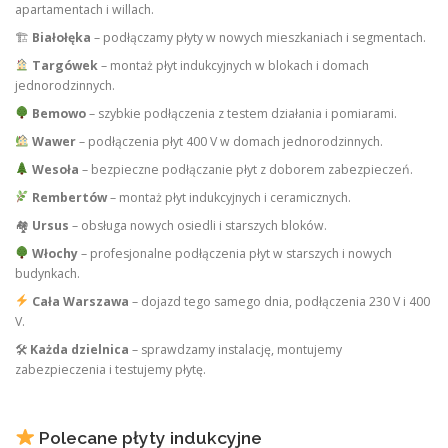
apartamentach i willach.
🏗
Białołęka
– podłączamy płyty w nowych mieszkaniach i segmentach.
Targówek
– montaż płyt indukcyjnych w blokach i domach
jednorodzinnych.
Bemowo
– szybkie podłączenia z testem działania i pomiarami.
Wawer
– podłączenia płyt 400 V w domach jednorodzinnych.
Wesoła
– bezpieczne podłączanie płyt z doborem zabezpieczeń.
Rembertów
– montaż płyt indukcyjnych i ceramicznych.
🏘
Ursus
– obsługa nowych osiedli i starszych bloków.
Włochy
– profesjonalne podłączenia płyt w starszych i nowych
budynkach.
Cała Warszawa
– dojazd tego samego dnia, podłączenia 230 V i 400
V.
🛠
Każda dzielnica
– sprawdzamy instalację, montujemy
zabezpieczenia i testujemy płytę.
Polecane płyty indukcyjne