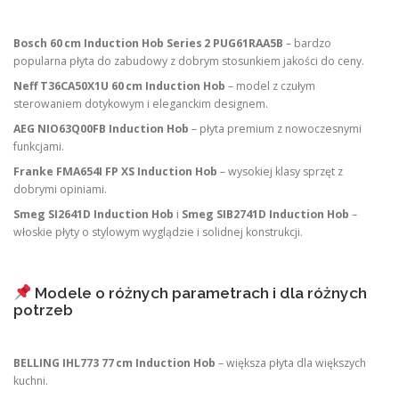
Bosch 60 cm Induction Hob Series 2 PUG61RAA5B
– bardzo
popularna płyta do zabudowy z dobrym stosunkiem jakości do ceny.
Neff T36CA50X1U 60 cm Induction Hob
– model z czułym
sterowaniem dotykowym i eleganckim designem.
AEG NIO63Q00FB Induction Hob
– płyta premium z nowoczesnymi
funkcjami.
Franke FMA654I FP XS Induction Hob
– wysokiej klasy sprzęt z
dobrymi opiniami.
Smeg SI2641D Induction Hob
i
Smeg SIB2741D Induction Hob
–
włoskie płyty o stylowym wyglądzie i solidnej konstrukcji.
Modele o różnych parametrach i dla różnych
potrzeb
BELLING IHL773 77 cm Induction Hob
– większa płyta dla większych
kuchni.