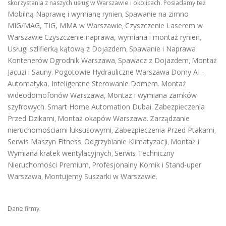
skorzystania z naszych usług w Warszawie i okolicach. Posiadamy też
Mobilną Naprawę i wymianę rynien
Spawanie na zimno
,
MIG/MAG, TIG, MMA w Warszawie
Czyszczenie Laserem w
,
Warszawie
Czyszczenie naprawa, wymiana i montaż rynien
,
Usługi szlifierką kątową z Dojazdem
Spawanie i Naprawa
,
Kontenerów
Ogrodnik Warszawa
Spawacz z Dojazdem
Montaż
,
,
Jacuzi i Sauny
Pogotowie Hydrauliczne Warszawa
Domy AI -
.
Automatyka, Inteligentne Sterowanie Domem
Montaż
.
wideodomofonów Warszawa
Montaż i wymiana zamków
,
szyfrowych
Smart Home Automation Dubai
Zabezpieczenia
.
.
Przed Dzikami
Montaż okapów Warszawa
Zarządzanie
,
.
nieruchomościami luksusowymi
Zabezpieczenia Przed Ptakami
,
,
Serwis Maszyn Fitness
Odgrzybianie Klimatyzacji
Montaż i
,
,
Wymiana kratek wentylacyjnych
Serwis Techniczny
,
Nieruchomości Premium
Profesjonalny Komik i Stand-uper
,
Warszawa
Montujemy Suszarki w Warszawie
,
.
Dane firmy: