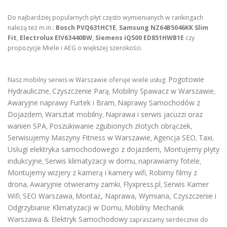
Do najbardziej popularnych płyt często wymienianych w rankingach
należą też m.in.:
Bosch PVQ631HC1E
,
Samsung NZ64B5046KK Slim
Fit
,
Electrolux EIV63440BW
,
Siemens iQ500 ED851HWB1E
czy
propozycje Miele i AEG o większej szerokości.
Pogotowie
Nasz mobilny serwis w Warszawie oferuje wiele usług:
Hydrauliczne
Czyszczenie Parą
Mobilny Spawacz w Warszawie
,
,
,
Awaryjne naprawy Furtek i Bram
Naprawy Samochodów z
,
Dojazdem
Warsztat mobilny
Naprawa i serwis jacuzzi oraz
,
,
wanien SPA
Poszukiwanie zgubionych złotych obrączek
,
,
Serwisujemy Maszyny Fitness w Warszawie
Agencja SEO
Taxi
,
,
,
Usługi elektryka samochodowego z dojazdem
,
Montujemy płyty
indukcyjne
Serwis klimatyzacji w domu
naprawiamy fotele
,
,
,
Montujemy wizjery z kamerą i kamery wifi
Robimy filmy z
,
drona
Awaryjnie otwieramy zamki
Flyxpress.pl
Serwis Kamer
,
,
,
Wifi
SEO Warszawa
Montaż, Naprawa, Wymiana, Czyszczenie i
,
,
Odgrzybianie Klimatyzacji w Domu
Mobilny Mechanik
,
Warszawa & Elektryk Samochodowy
zapraszamy serdecznie do