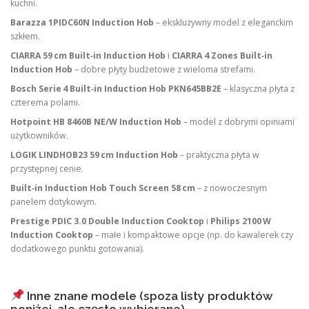
kuchni.
Barazza 1PIDC60N Induction Hob
– ekskluzywny model z eleganckim
szkłem.
CIARRA 59 cm Built‑in Induction Hob
i
CIARRA 4 Zones Built‑in
Induction Hob
– dobre płyty budżetowe z wieloma strefami.
Bosch Serie 4 Built‑in Induction Hob PKN645BB2E
– klasyczna płyta z
czterema polami.
Hotpoint HB 8460B NE/W Induction Hob
– model z dobrymi opiniami
użytkowników.
LOGIK LINDHOB23 59 cm Induction Hob
– praktyczna płyta w
przystępnej cenie.
Built‑in Induction Hob Touch Screen 58 cm
– z nowoczesnym
panelem dotykowym.
Prestige PDIC 3.0 Double Induction Cooktop
i
Philips 2100 W
Induction Cooktop
– małe i kompaktowe opcje (np. do kawalerek czy
dodatkowego punktu gotowania).
Inne znane modele (spoza listy produktów
poniżej, ale często wybierane)