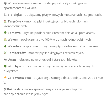
🏘
Wilanów
– nowoczesne instalacje pod płyty indukcyjne w
apartamentach i willach.
🏗
Białołęka
– podłączamy płyty w nowych mieszkaniach i segmentach.
Targówek
– montaż płyt indukcyjnych w blokach i domach
jednorodzinnych.
Bemowo
– szybkie podłączenia z testem działania i pomiarami.
Wawer
– podłączenia płyt 400 V w domach jednorodzinnych.
Wesoła
– bezpieczne podłączanie płyt z doborem zabezpieczeń.
Rembertów
– montaż płyt indukcyjnych i ceramicznych.
🏘
Ursus
– obsługa nowych osiedli i starszych bloków.
Włochy
– profesjonalne podłączenia płyt w starszych i nowych
budynkach.
Cała Warszawa
– dojazd tego samego dnia, podłączenia 230 V i 400
V.
🛠
Każda dzielnica
– sprawdzamy instalację, montujemy
zabezpieczenia i testujemy płytę.