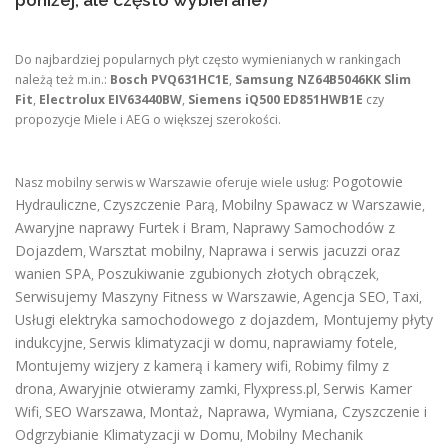
Do najbardziej popularnych płyt często wymienianych w rankingach
należą też m.in.:
Bosch PVQ631HC1E
,
Samsung NZ64B5046KK Slim
Fit
,
Electrolux EIV63440BW
,
Siemens iQ500 ED851HWB1E
czy
propozycje Miele i AEG o większej szerokości.
Pogotowie
Nasz mobilny serwis w Warszawie oferuje wiele usług:
Hydrauliczne
Czyszczenie Parą
Mobilny Spawacz w Warszawie
,
,
,
Awaryjne naprawy Furtek i Bram
Naprawy Samochodów z
,
Dojazdem
Warsztat mobilny
Naprawa i serwis jacuzzi oraz
,
,
wanien SPA
Poszukiwanie zgubionych złotych obrączek
,
,
Serwisujemy Maszyny Fitness w Warszawie
Agencja SEO
Taxi
,
,
,
Usługi elektryka samochodowego z dojazdem
,
Montujemy płyty
indukcyjne
Serwis klimatyzacji w domu
naprawiamy fotele
,
,
,
Montujemy wizjery z kamerą i kamery wifi
Robimy filmy z
,
drona
Awaryjnie otwieramy zamki
Flyxpress.pl
Serwis Kamer
,
,
,
Wifi
SEO Warszawa
Montaż, Naprawa, Wymiana, Czyszczenie i
,
,
Odgrzybianie Klimatyzacji w Domu
Mobilny Mechanik
,