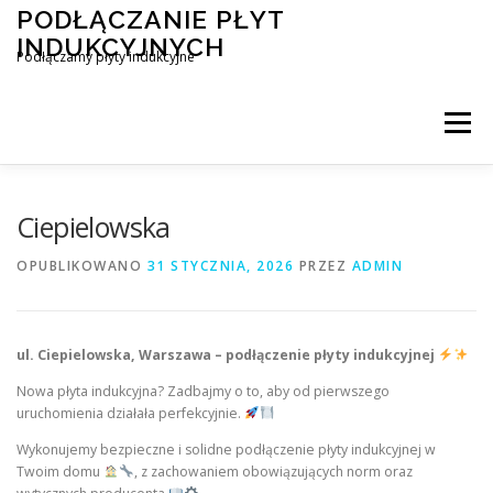
Przejdź
PODŁĄCZANIE PŁYT
do
INDUKCYJNYCH
treści
Podłączamy płyty indukcyjne
Menu
PODŁĄCZENIE PŁYTY INDUKCYJNEJ
BLOG
Ciepielowska
OPUBLIKOWANO
31 STYCZNIA, 2026
PRZEZ
ADMIN
KONTAKT
ul. Ciepielowska, Warszawa – podłączenie płyty indukcyjnej
Nowa płyta indukcyjna? Zadbajmy o to, aby od pierwszego
uruchomienia działała perfekcyjnie.
Wykonujemy bezpieczne i solidne podłączenie płyty indukcyjnej w
Twoim domu
, z zachowaniem obowiązujących norm oraz