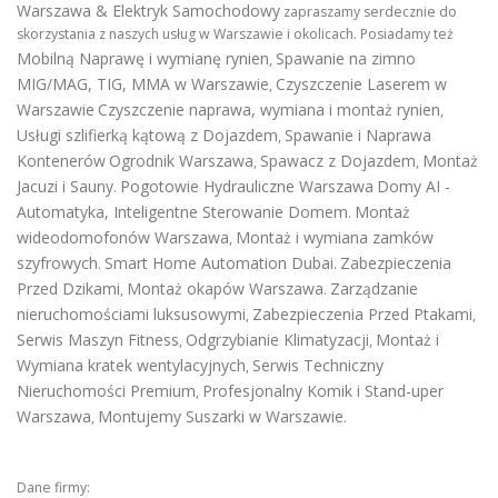
Warszawa & Elektryk Samochodowy
zapraszamy serdecznie do
skorzystania z naszych usług w Warszawie i okolicach. Posiadamy też
Mobilną Naprawę i wymianę rynien
Spawanie na zimno
,
MIG/MAG, TIG, MMA w Warszawie
Czyszczenie Laserem w
,
Warszawie
Czyszczenie naprawa, wymiana i montaż rynien
,
Usługi szlifierką kątową z Dojazdem
Spawanie i Naprawa
,
Kontenerów
Ogrodnik Warszawa
Spawacz z Dojazdem
Montaż
,
,
Jacuzi i Sauny
Pogotowie Hydrauliczne Warszawa
Domy AI -
.
Automatyka, Inteligentne Sterowanie Domem
Montaż
.
wideodomofonów Warszawa
Montaż i wymiana zamków
,
szyfrowych
Smart Home Automation Dubai
Zabezpieczenia
.
.
Przed Dzikami
Montaż okapów Warszawa
Zarządzanie
,
.
nieruchomościami luksusowymi
Zabezpieczenia Przed Ptakami
,
,
Serwis Maszyn Fitness
Odgrzybianie Klimatyzacji
Montaż i
,
,
Wymiana kratek wentylacyjnych
Serwis Techniczny
,
Nieruchomości Premium
Profesjonalny Komik i Stand-uper
,
Warszawa
Montujemy Suszarki w Warszawie
,
.
Dane firmy: