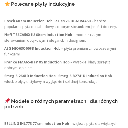
Polecane płyty indukcyjne
Bosch 60 cm Induction Hob Series 2 PUG61RAA5B
– bardzo
popularna płyta do zabudowy z dobrym stosunkiem jakości do ceny.
Neff T36CA50X1U 60 cm Induction Hob
– model z czułym
sterowaniem dotykowym i eleganckim designem.
AEG NIO63Q00FB Induction Hob
– płyta premium z nowoczesnymi
funkcjami.
Franke FMA654I FP XS Induction Hob
– wysokiej klasy sprzęt z
dobrymi opiniami.
Smeg SI2641D Induction Hob
i
Smeg SIB2741D Induction Hob
–
włoskie płyty o stylowym wyglądzie i solidnej konstrukcji.
Modele o różnych parametrach i dla różnych
potrzeb
BELLING IHL773 77 cm Induction Hob
– większa płyta dla większych