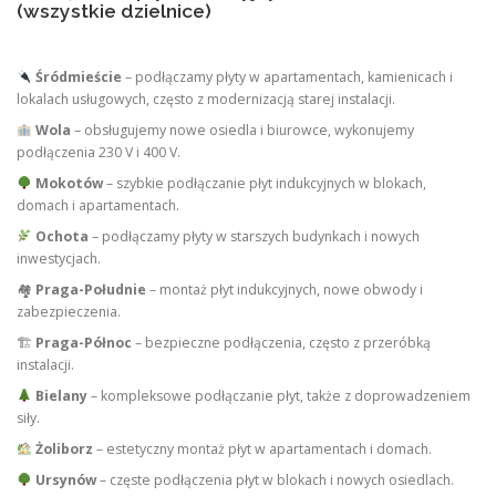
(wszystkie dzielnice)
Śródmieście
– podłączamy płyty w apartamentach, kamienicach i
lokalach usługowych, często z modernizacją starej instalacji.
Wola
– obsługujemy nowe osiedla i biurowce, wykonujemy
podłączenia 230 V i 400 V.
Mokotów
– szybkie podłączanie płyt indukcyjnych w blokach,
domach i apartamentach.
Ochota
– podłączamy płyty w starszych budynkach i nowych
inwestycjach.
🏘
Praga-Południe
– montaż płyt indukcyjnych, nowe obwody i
zabezpieczenia.
🏗
Praga-Północ
– bezpieczne podłączenia, często z przeróbką
instalacji.
Bielany
– kompleksowe podłączanie płyt, także z doprowadzeniem
siły.
Żoliborz
– estetyczny montaż płyt w apartamentach i domach.
Ursynów
– częste podłączenia płyt w blokach i nowych osiedlach.