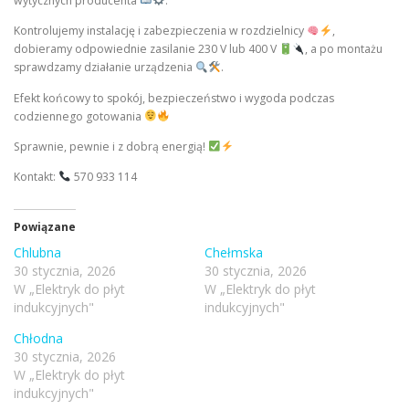
wytycznych producenta
.
Kontrolujemy instalację i zabezpieczenia w rozdzielnicy
,
dobieramy odpowiednie zasilanie 230 V lub 400 V
, a po montażu
sprawdzamy działanie urządzenia
.
Efekt końcowy to spokój, bezpieczeństwo i wygoda podczas
codziennego gotowania
Sprawnie, pewnie i z dobrą energią!
Kontakt:
570 933 114
Powiązane
Chlubna
Chełmska
30 stycznia, 2026
30 stycznia, 2026
W „Elektryk do płyt
W „Elektryk do płyt
indukcyjnych"
indukcyjnych"
Chłodna
30 stycznia, 2026
W „Elektryk do płyt
indukcyjnych"