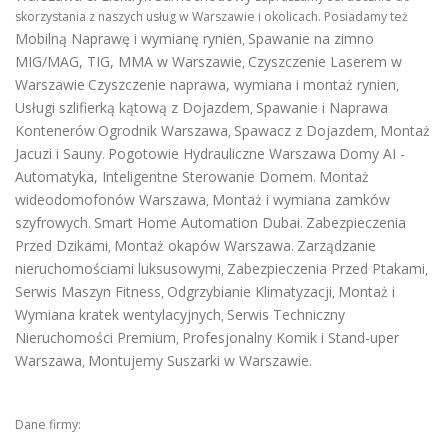
skorzystania z naszych usług w Warszawie i okolicach. Posiadamy też
Mobilną Naprawę i wymianę rynien
Spawanie na zimno
,
MIG/MAG, TIG, MMA w Warszawie
Czyszczenie Laserem w
,
Warszawie
Czyszczenie naprawa, wymiana i montaż rynien
,
Usługi szlifierką kątową z Dojazdem
Spawanie i Naprawa
,
Kontenerów
Ogrodnik Warszawa
Spawacz z Dojazdem
Montaż
,
,
Jacuzi i Sauny
Pogotowie Hydrauliczne Warszawa
Domy AI -
.
Automatyka, Inteligentne Sterowanie Domem
Montaż
.
wideodomofonów Warszawa
Montaż i wymiana zamków
,
szyfrowych
Smart Home Automation Dubai
Zabezpieczenia
.
.
Przed Dzikami
Montaż okapów Warszawa
Zarządzanie
,
.
nieruchomościami luksusowymi
Zabezpieczenia Przed Ptakami
,
,
Serwis Maszyn Fitness
Odgrzybianie Klimatyzacji
Montaż i
,
,
Wymiana kratek wentylacyjnych
Serwis Techniczny
,
Nieruchomości Premium
Profesjonalny Komik i Stand-uper
,
Warszawa
Montujemy Suszarki w Warszawie
,
.
Dane firmy: