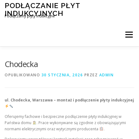
Przejdź
PODŁĄCZANIE PŁYT
do
INDUKCYJNYCH
treści
Podłączamy płyty indukcyjne
Menu
PODŁĄCZENIE PŁYTY INDUKCYJNEJ
BLOG
Chodecka
OPUBLIKOWANO
30 STYCZNIA, 2026
PRZEZ
ADMIN
KONTAKT
ul. Chodecka, Warszawa – montaż i podłączenie płyty indukcyjnej
Oferujemy fachowe i bezpieczne podłączenie płyty indukcyjnej w
Państwa domu
. Prace wykonywane są zgodnie z obowiązującymi
normami elektrycznymi oraz wytycznymi producenta
.