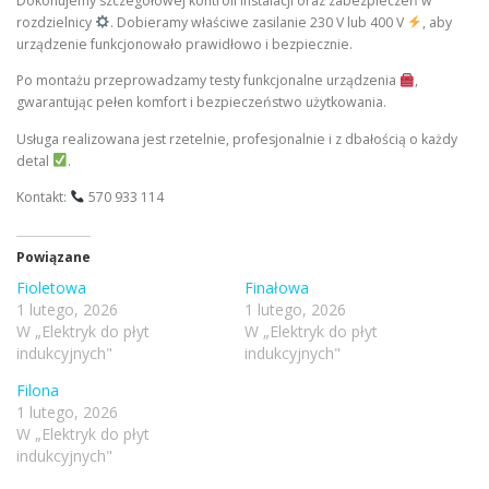
Dokonujemy szczegółowej kontroli instalacji oraz zabezpieczeń w
rozdzielnicy
. Dobieramy właściwe zasilanie 230 V lub 400 V
, aby
urządzenie funkcjonowało prawidłowo i bezpiecznie.
Po montażu przeprowadzamy testy funkcjonalne urządzenia
,
gwarantując pełen komfort i bezpieczeństwo użytkowania.
Usługa realizowana jest rzetelnie, profesjonalnie i z dbałością o każdy
detal
.
Kontakt:
570 933 114
Powiązane
Fioletowa
Finałowa
1 lutego, 2026
1 lutego, 2026
W „Elektryk do płyt
W „Elektryk do płyt
indukcyjnych"
indukcyjnych"
Filona
1 lutego, 2026
W „Elektryk do płyt
indukcyjnych"