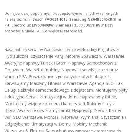
Do najbardziej popularnych płyt często wymienianych w rankingach
należą też m.in.:
Bosch PVQ631HC1E
,
Samsung NZ64B5046KK Slim
Fit
,
Electrolux EIV63440BW
,
Siemens iQ500 ED851HWB1E
czy
propozycje Miele i AEG o większej szerokości.
Pogotowie
Nasz mobilny serwis w Warszawie oferuje wiele usług:
Hydrauliczne
Czyszczenie Parą
Mobilny Spawacz w Warszawie
,
,
,
Awaryjne naprawy Furtek i Bram
Naprawy Samochodów z
,
Dojazdem
Warsztat mobilny
Naprawa i serwis jacuzzi oraz
,
,
wanien SPA
Poszukiwanie zgubionych złotych obrączek
,
,
Serwisujemy Maszyny Fitness w Warszawie
Agencja SEO
Taxi
,
,
,
Usługi elektryka samochodowego z dojazdem
,
Montujemy płyty
indukcyjne
Serwis klimatyzacji w domu
naprawiamy fotele
,
,
,
Montujemy wizjery z kamerą i kamery wifi
Robimy filmy z
,
drona
Awaryjnie otwieramy zamki
Flyxpress.pl
Serwis Kamer
,
,
,
Wifi
SEO Warszawa
Montaż, Naprawa, Wymiana, Czyszczenie i
,
,
Odgrzybianie Klimatyzacji w Domu
Mobilny Mechanik
,
Warszawa & Elektryk Samochodowy
zapraszamy serdecznie do