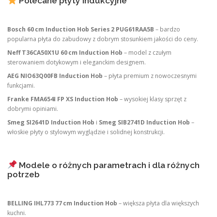
Polecane płyty indukcyjne
Bosch 60 cm Induction Hob Series 2 PUG61RAA5B
– bardzo
popularna płyta do zabudowy z dobrym stosunkiem jakości do ceny.
Neff T36CA50X1U 60 cm Induction Hob
– model z czułym
sterowaniem dotykowym i eleganckim designem.
AEG NIO63Q00FB Induction Hob
– płyta premium z nowoczesnymi
funkcjami.
Franke FMA654I FP XS Induction Hob
– wysokiej klasy sprzęt z
dobrymi opiniami.
Smeg SI2641D Induction Hob
i
Smeg SIB2741D Induction Hob
–
włoskie płyty o stylowym wyglądzie i solidnej konstrukcji.
Modele o różnych parametrach i dla różnych
potrzeb
BELLING IHL773 77 cm Induction Hob
– większa płyta dla większych
kuchni.