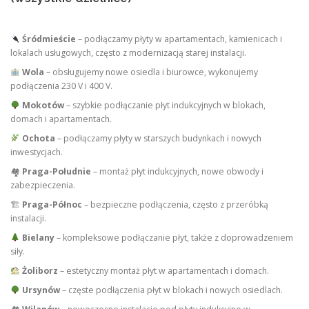
Śródmieście
– podłączamy płyty w apartamentach, kamienicach i
lokalach usługowych, często z modernizacją starej instalacji.
Wola
– obsługujemy nowe osiedla i biurowce, wykonujemy
podłączenia 230 V i 400 V.
Mokotów
– szybkie podłączanie płyt indukcyjnych w blokach,
domach i apartamentach.
Ochota
– podłączamy płyty w starszych budynkach i nowych
inwestycjach.
🏘
Praga-Południe
– montaż płyt indukcyjnych, nowe obwody i
zabezpieczenia.
🏗
Praga-Północ
– bezpieczne podłączenia, często z przeróbką
instalacji.
Bielany
– kompleksowe podłączanie płyt, także z doprowadzeniem
siły.
Żoliborz
– estetyczny montaż płyt w apartamentach i domach.
Ursynów
– częste podłączenia płyt w blokach i nowych osiedlach.