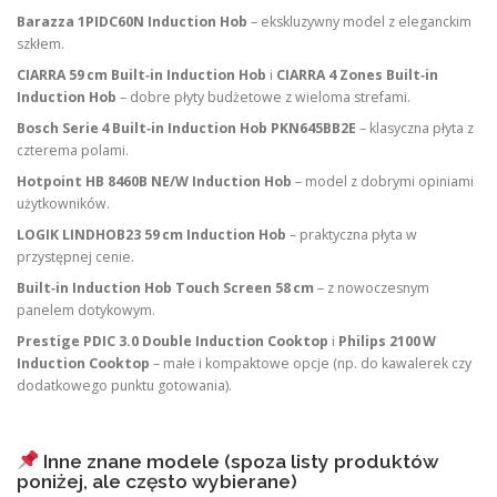
Barazza 1PIDC60N Induction Hob
– ekskluzywny model z eleganckim
szkłem.
CIARRA 59 cm Built‑in Induction Hob
i
CIARRA 4 Zones Built‑in
Induction Hob
– dobre płyty budżetowe z wieloma strefami.
Bosch Serie 4 Built‑in Induction Hob PKN645BB2E
– klasyczna płyta z
czterema polami.
Hotpoint HB 8460B NE/W Induction Hob
– model z dobrymi opiniami
użytkowników.
LOGIK LINDHOB23 59 cm Induction Hob
– praktyczna płyta w
przystępnej cenie.
Built‑in Induction Hob Touch Screen 58 cm
– z nowoczesnym
panelem dotykowym.
Prestige PDIC 3.0 Double Induction Cooktop
i
Philips 2100 W
Induction Cooktop
– małe i kompaktowe opcje (np. do kawalerek czy
dodatkowego punktu gotowania).
Inne znane modele (spoza listy produktów
poniżej, ale często wybierane)