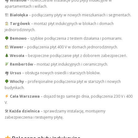
🏘
Wilanów
– nowoczesne instalacje pod płyty indukcyjne w
apartamentach i willach.
🏗
Białołęka
– podłączamy płyty w nowych mieszkaniach i segmentach.
Targówek
– montaż płyt indukcyjnych w blokach i domach
jednorodzinnych.
Bemowo
– szybkie podłączenia z testem działania i pomiarami.
Wawer
– podłączenia płyt 400 V w domach jednorodzinnych.
Wesoła
– bezpieczne podłączanie płyt z doborem zabezpieczeń.
Rembertów
– montaż płyt indukcyjnych i ceramicznych.
🏘
Ursus
– obsługa nowych osiedli i starszych bloków.
Włochy
– profesjonalne podłączenia płyt w starszych i nowych
budynkach.
Cała Warszawa
– dojazd tego samego dnia, podłączenia 230 V i 400
V.
🛠
Każda dzielnica
– sprawdzamy instalację, montujemy
zabezpieczenia i testujemy płytę.