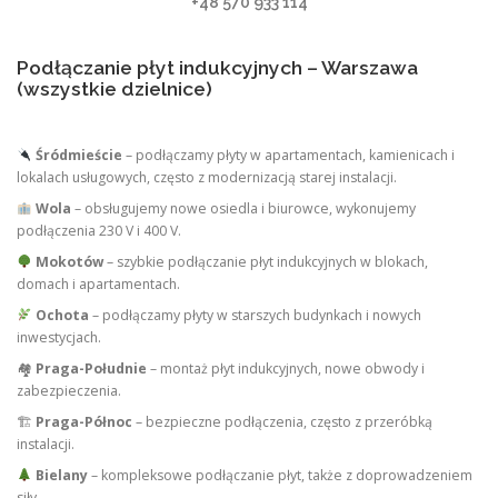
+48 570 933 114
Podłączanie płyt indukcyjnych – Warszawa
(wszystkie dzielnice)
Śródmieście
– podłączamy płyty w apartamentach, kamienicach i
lokalach usługowych, często z modernizacją starej instalacji.
Wola
– obsługujemy nowe osiedla i biurowce, wykonujemy
podłączenia 230 V i 400 V.
Mokotów
– szybkie podłączanie płyt indukcyjnych w blokach,
domach i apartamentach.
Ochota
– podłączamy płyty w starszych budynkach i nowych
inwestycjach.
🏘
Praga-Południe
– montaż płyt indukcyjnych, nowe obwody i
zabezpieczenia.
🏗
Praga-Północ
– bezpieczne podłączenia, często z przeróbką
instalacji.
Bielany
– kompleksowe podłączanie płyt, także z doprowadzeniem
siły.