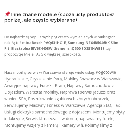
Inne znane modele (spoza listy produktów
poniżej, ale często wybierane)
Do najbardziej popularnych płyt często wymienianych w rankingach
należą też m.in.:
Bosch PVQ631HC1E
,
Samsung NZ64B5046KK Slim
Fit
,
Electrolux EIV63440BW
,
Siemens iQ500 ED851HWB1E
czy
propozycje Miele i AEG o większej szerokości.
Pogotowie
Nasz mobilny serwis w Warszawie oferuje wiele usług:
Hydrauliczne
Czyszczenie Parą
Mobilny Spawacz w Warszawie
,
,
,
Awaryjne naprawy Furtek i Bram
Naprawy Samochodów z
,
Dojazdem
Warsztat mobilny
Naprawa i serwis jacuzzi oraz
,
,
wanien SPA
Poszukiwanie zgubionych złotych obrączek
,
,
Serwisujemy Maszyny Fitness w Warszawie
Agencja SEO
Taxi
,
,
,
Usługi elektryka samochodowego z dojazdem
,
Montujemy płyty
indukcyjne
Serwis klimatyzacji w domu
naprawiamy fotele
,
,
,
Montujemy wizjery z kamerą i kamery wifi
Robimy filmy z
,