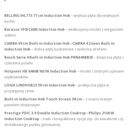
BELLING IHL773 77 cm Induction Hob
– większa płyta dla większych
kuchni.
Barazza 1PIDC60N Induction Hob
– ekskluzywny model z eleganckim
szkłem.
CIARRA 59 cm Built‑in Induction Hob
i
CIARRA 4 Zones Built‑in
Induction Hob
– dobre płyty budżetowe z wieloma strefami.
Bosch Serie 4 Built‑in Induction Hob PKN645BB2E
– klasyczna płyta z
czterema polami.
Hotpoint HB 8460B NE/W Induction Hob
– model z dobrymi opiniami
użytkowników.
LOGIK LINDHOB23 59 cm Induction Hob
– praktyczna płyta w
przystępnej cenie.
Built‑in Induction Hob Touch Screen 58 cm
– z nowoczesnym
panelem dotykowym.
Prestige PDIC 3.0 Double Induction Cooktop
i
Philips 2100 W
Induction Cooktop
– małe i kompaktowe opcje (np. do kawalerek czy
dodatkowego punktu gotowania).