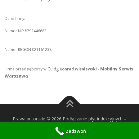
Dane firmy:
Numer NIP 8792446683
Numer REGON 021161238
Ceidg
Mobilny Serwis
Firma przedsiębiorcy w
Konrad Wiśniewski -
Warszawa
Prawa autorskie © 2026 Podłączanie płyt indukcyjnych
–
OnePress
motyw wg FameThemes
Zadzwoń