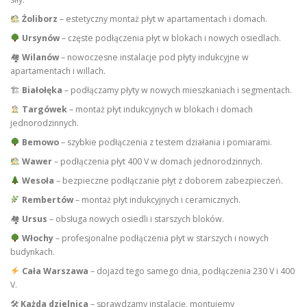
Żoliborz
– estetyczny montaż płyt w apartamentach i domach.
Ursynów
– częste podłączenia płyt w blokach i nowych osiedlach.
🏘
Wilanów
– nowoczesne instalacje pod płyty indukcyjne w
apartamentach i willach.
🏗
Białołęka
– podłączamy płyty w nowych mieszkaniach i segmentach.
Targówek
– montaż płyt indukcyjnych w blokach i domach
jednorodzinnych.
Bemowo
– szybkie podłączenia z testem działania i pomiarami.
Wawer
– podłączenia płyt 400 V w domach jednorodzinnych.
Wesoła
– bezpieczne podłączanie płyt z doborem zabezpieczeń.
Rembertów
– montaż płyt indukcyjnych i ceramicznych.
🏘
Ursus
– obsługa nowych osiedli i starszych bloków.
Włochy
– profesjonalne podłączenia płyt w starszych i nowych
budynkach.
Cała Warszawa
– dojazd tego samego dnia, podłączenia 230 V i 400
V.
🛠
Każda dzielnica
– sprawdzamy instalację, montujemy