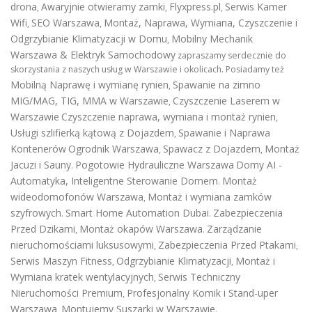
drona
Awaryjnie otwieramy zamki
Flyxpress.pl
Serwis Kamer
,
,
,
Wifi
SEO Warszawa
Montaż, Naprawa, Wymiana, Czyszczenie i
,
,
Odgrzybianie Klimatyzacji w Domu
Mobilny Mechanik
,
Warszawa & Elektryk Samochodowy
zapraszamy serdecznie do
skorzystania z naszych usług w Warszawie i okolicach. Posiadamy też
Mobilną Naprawę i wymianę rynien
Spawanie na zimno
,
MIG/MAG, TIG, MMA w Warszawie
Czyszczenie Laserem w
,
Warszawie
Czyszczenie naprawa, wymiana i montaż rynien
,
Usługi szlifierką kątową z Dojazdem
Spawanie i Naprawa
,
Kontenerów
Ogrodnik Warszawa
Spawacz z Dojazdem
Montaż
,
,
Jacuzi i Sauny
Pogotowie Hydrauliczne Warszawa
Domy AI -
.
Automatyka, Inteligentne Sterowanie Domem
Montaż
.
wideodomofonów Warszawa
Montaż i wymiana zamków
,
szyfrowych
Smart Home Automation Dubai
Zabezpieczenia
.
.
Przed Dzikami
Montaż okapów Warszawa
Zarządzanie
,
.
nieruchomościami luksusowymi
Zabezpieczenia Przed Ptakami
,
,
Serwis Maszyn Fitness
Odgrzybianie Klimatyzacji
Montaż i
,
,
Wymiana kratek wentylacyjnych
Serwis Techniczny
,
Nieruchomości Premium
Profesjonalny Komik i Stand-uper
,
Warszawa
Montujemy Suszarki w Warszawie
,
.