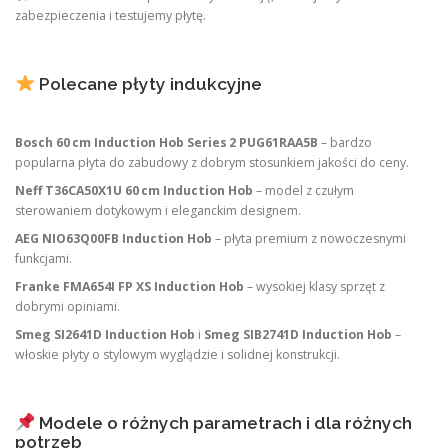
zabezpieczenia i testujemy płytę.
Polecane płyty indukcyjne
Bosch 60 cm Induction Hob Series 2 PUG61RAA5B
– bardzo
popularna płyta do zabudowy z dobrym stosunkiem jakości do ceny.
Neff T36CA50X1U 60 cm Induction Hob
– model z czułym
sterowaniem dotykowym i eleganckim designem.
AEG NIO63Q00FB Induction Hob
– płyta premium z nowoczesnymi
funkcjami.
Franke FMA654I FP XS Induction Hob
– wysokiej klasy sprzęt z
dobrymi opiniami.
Smeg SI2641D Induction Hob
i
Smeg SIB2741D Induction Hob
–
włoskie płyty o stylowym wyglądzie i solidnej konstrukcji.
Modele o różnych parametrach i dla różnych
potrzeb