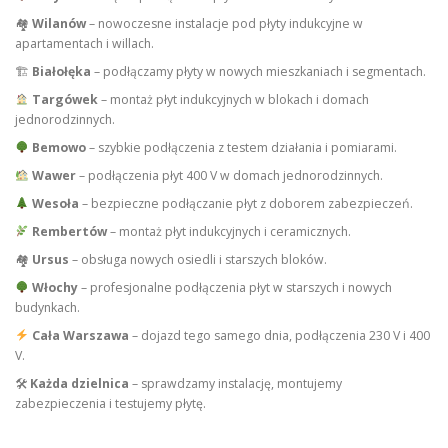
🏘
Wilanów
– nowoczesne instalacje pod płyty indukcyjne w
apartamentach i willach.
🏗
Białołęka
– podłączamy płyty w nowych mieszkaniach i segmentach.
Targówek
– montaż płyt indukcyjnych w blokach i domach
jednorodzinnych.
Bemowo
– szybkie podłączenia z testem działania i pomiarami.
Wawer
– podłączenia płyt 400 V w domach jednorodzinnych.
Wesoła
– bezpieczne podłączanie płyt z doborem zabezpieczeń.
Rembertów
– montaż płyt indukcyjnych i ceramicznych.
🏘
Ursus
– obsługa nowych osiedli i starszych bloków.
Włochy
– profesjonalne podłączenia płyt w starszych i nowych
budynkach.
Cała Warszawa
– dojazd tego samego dnia, podłączenia 230 V i 400
V.
🛠
Każda dzielnica
– sprawdzamy instalację, montujemy
zabezpieczenia i testujemy płytę.