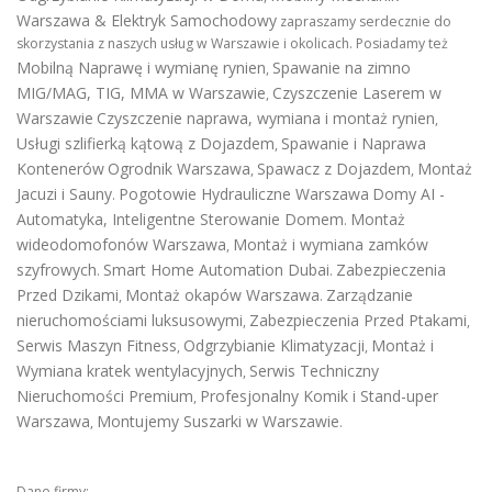
Warszawa & Elektryk Samochodowy
zapraszamy serdecznie do
skorzystania z naszych usług w Warszawie i okolicach. Posiadamy też
Mobilną Naprawę i wymianę rynien
Spawanie na zimno
,
MIG/MAG, TIG, MMA w Warszawie
Czyszczenie Laserem w
,
Warszawie
Czyszczenie naprawa, wymiana i montaż rynien
,
Usługi szlifierką kątową z Dojazdem
Spawanie i Naprawa
,
Kontenerów
Ogrodnik Warszawa
Spawacz z Dojazdem
Montaż
,
,
Jacuzi i Sauny
Pogotowie Hydrauliczne Warszawa
Domy AI -
.
Automatyka, Inteligentne Sterowanie Domem
Montaż
.
wideodomofonów Warszawa
Montaż i wymiana zamków
,
szyfrowych
Smart Home Automation Dubai
Zabezpieczenia
.
.
Przed Dzikami
Montaż okapów Warszawa
Zarządzanie
,
.
nieruchomościami luksusowymi
Zabezpieczenia Przed Ptakami
,
,
Serwis Maszyn Fitness
Odgrzybianie Klimatyzacji
Montaż i
,
,
Wymiana kratek wentylacyjnych
Serwis Techniczny
,
Nieruchomości Premium
Profesjonalny Komik i Stand-uper
,
Warszawa
Montujemy Suszarki w Warszawie
,
.
Dane firmy: