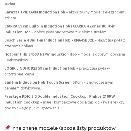
kuchni.
Barazza 1PIDC60N Induction Hob
– ekskluzywny model z eleganckim
szkłem.
CIARRA 59 cm Built‑in Induction Hob
i
CIARRA 4 Zones Built‑in
Induction Hob
– dobre płyty budżetowe z wieloma strefami.
Bosch Serie 4 Built‑in Induction Hob PKN645BB2E
– klasyczna płyta z
czterema polami.
Hotpoint HB 8460B NE/W Induction Hob
– model z dobrymi opiniami
użytkowników.
LOGIK LINDHOB23 59 cm Induction Hob
– praktyczna płyta w
przystępnej cenie.
Built‑in Induction Hob Touch Screen 58 cm
– z nowoczesnym
panelem dotykowym.
Prestige PDIC 3.0 Double Induction Cooktop
i
Philips 2100 W
Induction Cooktop
– małe i kompaktowe opcje (np. do kawalerek czy
dodatkowego punktu gotowania).
Inne znane modele (spoza listy produktów