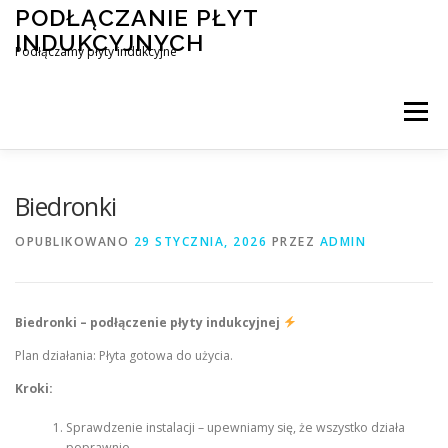
Przejdź
PODŁĄCZANIE PŁYT
do
INDUKCYJNYCH
treści
Podłączamy płyty indukcyjne
Menu
PODŁĄCZENIE PŁYTY INDUKCYJNEJ
BLOG
Biedronki
OPUBLIKOWANO
29 STYCZNIA, 2026
PRZEZ
ADMIN
KONTAKT
Biedronki – podłączenie płyty indukcyjnej
Plan działania: Płyta gotowa do użycia.
Kroki:
Sprawdzenie instalacji – upewniamy się, że wszystko działa
poprawnie.