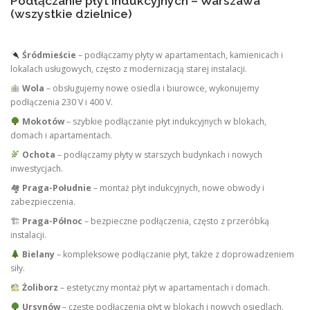
Podłączanie płyt indukcyjnych – Warszawa
(wszystkie dzielnice)
Śródmieście
– podłączamy płyty w apartamentach, kamienicach i
lokalach usługowych, często z modernizacją starej instalacji.
Wola
– obsługujemy nowe osiedla i biurowce, wykonujemy
podłączenia 230 V i 400 V.
Mokotów
– szybkie podłączanie płyt indukcyjnych w blokach,
domach i apartamentach.
Ochota
– podłączamy płyty w starszych budynkach i nowych
inwestycjach.
🏘
Praga-Południe
– montaż płyt indukcyjnych, nowe obwody i
zabezpieczenia.
🏗
Praga-Północ
– bezpieczne podłączenia, często z przeróbką
instalacji.
Bielany
– kompleksowe podłączanie płyt, także z doprowadzeniem
siły.
Żoliborz
– estetyczny montaż płyt w apartamentach i domach.
Ursynów
– częste podłączenia płyt w blokach i nowych osiedlach.