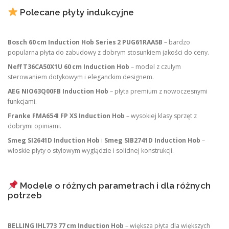
Polecane płyty indukcyjne
Bosch 60 cm Induction Hob Series 2 PUG61RAA5B
– bardzo
popularna płyta do zabudowy z dobrym stosunkiem jakości do ceny.
Neff T36CA50X1U 60 cm Induction Hob
– model z czułym
sterowaniem dotykowym i eleganckim designem.
AEG NIO63Q00FB Induction Hob
– płyta premium z nowoczesnymi
funkcjami.
Franke FMA654I FP XS Induction Hob
– wysokiej klasy sprzęt z
dobrymi opiniami.
Smeg SI2641D Induction Hob
i
Smeg SIB2741D Induction Hob
–
włoskie płyty o stylowym wyglądzie i solidnej konstrukcji.
Modele o różnych parametrach i dla różnych
potrzeb
BELLING IHL773 77 cm Induction Hob
– większa płyta dla większych