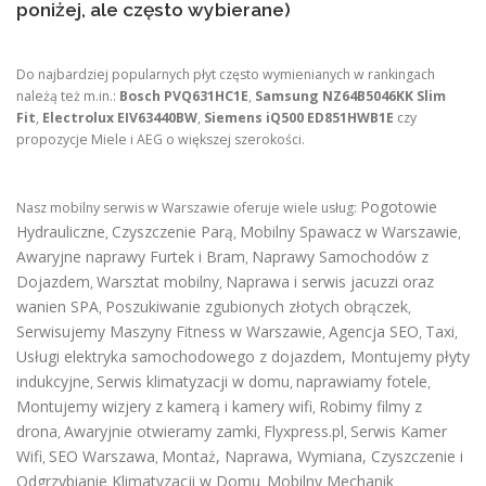
poniżej, ale często wybierane)
Do najbardziej popularnych płyt często wymienianych w rankingach
należą też m.in.:
Bosch PVQ631HC1E
,
Samsung NZ64B5046KK Slim
Fit
,
Electrolux EIV63440BW
,
Siemens iQ500 ED851HWB1E
czy
propozycje Miele i AEG o większej szerokości.
Pogotowie
Nasz mobilny serwis w Warszawie oferuje wiele usług:
Hydrauliczne
Czyszczenie Parą
Mobilny Spawacz w Warszawie
,
,
,
Awaryjne naprawy Furtek i Bram
Naprawy Samochodów z
,
Dojazdem
Warsztat mobilny
Naprawa i serwis jacuzzi oraz
,
,
wanien SPA
Poszukiwanie zgubionych złotych obrączek
,
,
Serwisujemy Maszyny Fitness w Warszawie
Agencja SEO
Taxi
,
,
,
Usługi elektryka samochodowego z dojazdem
,
Montujemy płyty
indukcyjne
Serwis klimatyzacji w domu
naprawiamy fotele
,
,
,
Montujemy wizjery z kamerą i kamery wifi
Robimy filmy z
,
drona
Awaryjnie otwieramy zamki
Flyxpress.pl
Serwis Kamer
,
,
,
Wifi
SEO Warszawa
Montaż, Naprawa, Wymiana, Czyszczenie i
,
,
Odgrzybianie Klimatyzacji w Domu
Mobilny Mechanik
,