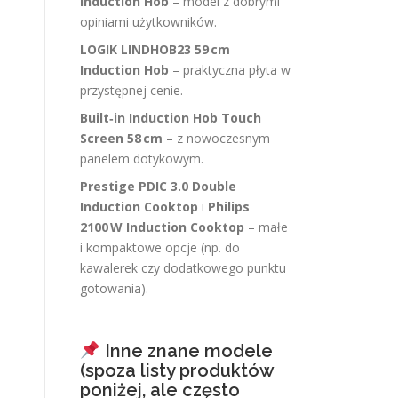
Induction Hob
– model z dobrymi
opiniami użytkowników.
LOGIK LINDHOB23 59 cm
Induction Hob
– praktyczna płyta w
przystępnej cenie.
Built‑in Induction Hob Touch
Screen 58 cm
– z nowoczesnym
panelem dotykowym.
Prestige PDIC 3.0 Double
Induction Cooktop
i
Philips
2100 W Induction Cooktop
– małe
i kompaktowe opcje (np. do
kawalerek czy dodatkowego punktu
gotowania).
Inne znane modele
(spoza listy produktów
poniżej, ale często