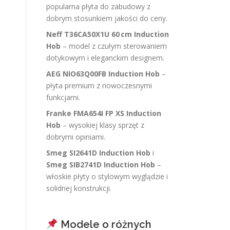
popularna płyta do zabudowy z
dobrym stosunkiem jakości do ceny.
Neff T36CA50X1U 60 cm Induction
Hob
– model z czułym sterowaniem
dotykowym i eleganckim designem.
AEG NIO63Q00FB Induction Hob
–
płyta premium z nowoczesnymi
funkcjami.
Franke FMA654I FP XS Induction
Hob
– wysokiej klasy sprzęt z
dobrymi opiniami.
Smeg SI2641D Induction Hob
i
Smeg SIB2741D Induction Hob
–
włoskie płyty o stylowym wyglądzie i
solidnej konstrukcji.
Modele o różnych