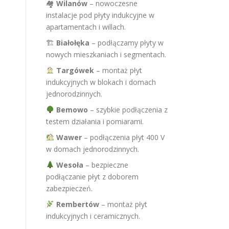
🏘
Wilanów
– nowoczesne
instalacje pod płyty indukcyjne w
apartamentach i willach.
🏗
Białołęka
– podłączamy płyty w
nowych mieszkaniach i segmentach.
Targówek
– montaż płyt
indukcyjnych w blokach i domach
jednorodzinnych.
Bemowo
– szybkie podłączenia z
testem działania i pomiarami.
Wawer
– podłączenia płyt 400 V
w domach jednorodzinnych.
Wesoła
– bezpieczne
podłączanie płyt z doborem
zabezpieczeń.
Rembertów
– montaż płyt
indukcyjnych i ceramicznych.