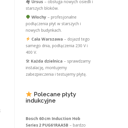
🏘
Ursus
– obsługa nowych osiedli i
starszych bloków.
Włochy
– profesjonalne
podłączenia płyt w starszych i
nowych budynkach.
Cała Warszawa
– dojazd tego
samego dnia, podłączenia 230 V i
400 V.
🛠
Każda dzielnica
– sprawdzamy
instalację, montujemy
zabezpieczenia i testujemy płytę.
Polecane płyty
indukcyjne
k
Bosch 60 cm Induction Hob
Series 2 PUG61RAA5B
– bardzo