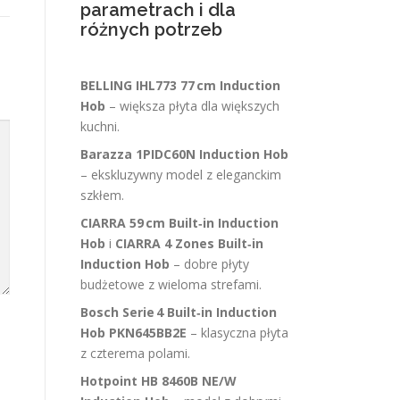
parametrach i dla
różnych potrzeb
BELLING IHL773 77 cm Induction
Hob
– większa płyta dla większych
kuchni.
Barazza 1PIDC60N Induction Hob
– ekskluzywny model z eleganckim
szkłem.
CIARRA 59 cm Built‑in Induction
Hob
i
CIARRA 4 Zones Built‑in
Induction Hob
– dobre płyty
budżetowe z wieloma strefami.
Bosch Serie 4 Built‑in Induction
Hob PKN645BB2E
– klasyczna płyta
z czterema polami.
Hotpoint HB 8460B NE/W