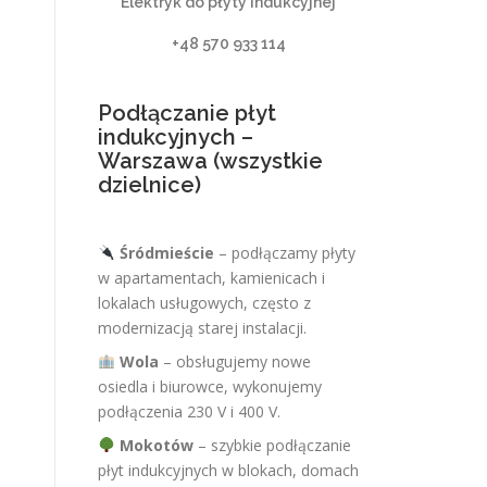
Elektryk do płyty indukcyjnej
+48 570 933 114
Podłączanie płyt
indukcyjnych –
Warszawa (wszystkie
dzielnice)
Śródmieście
– podłączamy płyty
w apartamentach, kamienicach i
lokalach usługowych, często z
modernizacją starej instalacji.
Wola
– obsługujemy nowe
osiedla i biurowce, wykonujemy
podłączenia 230 V i 400 V.
Mokotów
– szybkie podłączanie
płyt indukcyjnych w blokach, domach