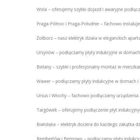
Wola – oferujemy szybki dojazd i awaryjne podłącz
Praga-Północ i Praga-Południe – fachowo instaluje
Żoliborz – nasz elektryk działa w eleganckich ap
Ursynów – podłączamy płyty indukcyjne w domach 
Bielany – szybki i profesjonalny montaż w mieszka
Wawer – podłączamy płyty indukcyjne w domach i
Ursus i Włochy – fachowo podłączamy urządzenia
Targówek – oferujemy podłączenie płyt indukcyjnyc
Białołęka – elektryk dociera do każdego zakątka dz
Rembertów i Bemowo – podłączamy płyty indukcyjn