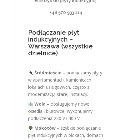
Elektryk do płyty indukcyjnej
+48 570 933 114
Podłączanie płyt
indukcyjnych –
Warszawa (wszystkie
dzielnice)
Śródmieście
– podłączamy płyty
w apartamentach, kamienicach i
lokalach usługowych, często z
modernizacją starej instalacji.
Wola
– obsługujemy nowe
osiedla i biurowce, wykonujemy
podłączenia 230 V i 400 V.
Mokotów
– szybkie podłączanie
płyt indukcyjnych w blokach, domach