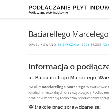
Przejdź
PODŁĄCZANIE PŁYT INDU
do
Podłączamy płyty indukcyjne
treści
Baciarellego Marcelego
OPUBLIKOWANO
29 STYCZNIA, 2026
PRZEZ
AD
Informacja o podłącze
ul. Bacciarellego Marcelego, Wa
Na ulicy
Bacciarellego Marcelego
w Warszawie r
lokalach mieszkalnych oraz użytkowych. Podłącze
oraz dokumentacją techniczną producentów sprzę
W trakcie prac sprawdzane są: