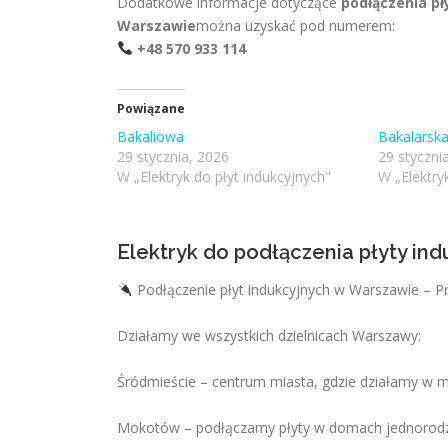
Dodatkowe informacje dotyczące
podłączenia pł
Warszawie
można uzyskać pod numerem:
+48 570 933 114
Powiązane
Bakaliowa
Bakalarsk
29 stycznia, 2026
29 styczni
W „Elektryk do płyt indukcyjnych"
W „Elektry
Elektryk do podłączenia płyty in
Podłączenie płyt indukcyjnych w Warszawie – P
Działamy we wszystkich dzielnicach Warszawy:
Śródmieście – centrum miasta, gdzie działamy w 
Mokotów – podłączamy płyty w domach jednorodzi