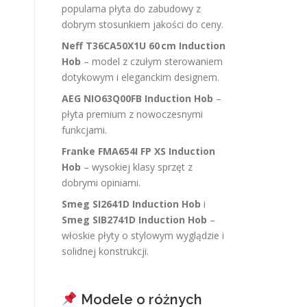
popularna płyta do zabudowy z
dobrym stosunkiem jakości do ceny.
Neff T36CA50X1U 60 cm Induction
Hob
– model z czułym sterowaniem
dotykowym i eleganckim designem.
AEG NIO63Q00FB Induction Hob
–
płyta premium z nowoczesnymi
funkcjami.
Franke FMA654I FP XS Induction
Hob
– wysokiej klasy sprzęt z
dobrymi opiniami.
Smeg SI2641D Induction Hob
i
Smeg SIB2741D Induction Hob
–
włoskie płyty o stylowym wyglądzie i
solidnej konstrukcji.
Modele o różnych