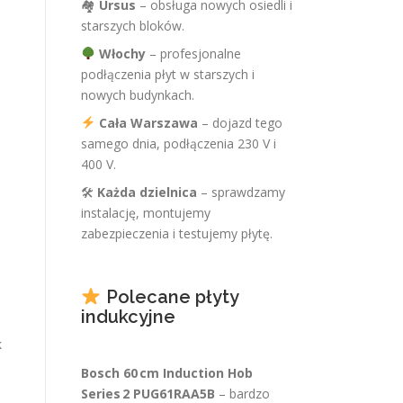
🏘
Ursus
– obsługa nowych osiedli i
starszych bloków.
Włochy
– profesjonalne
podłączenia płyt w starszych i
nowych budynkach.
Cała Warszawa
– dojazd tego
samego dnia, podłączenia 230 V i
400 V.
🛠
Każda dzielnica
– sprawdzamy
instalację, montujemy
zabezpieczenia i testujemy płytę.
Polecane płyty
indukcyjne
k
Bosch 60 cm Induction Hob
Series 2 PUG61RAA5B
– bardzo