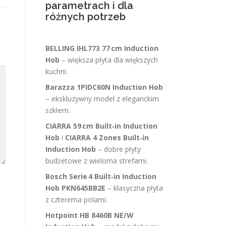
parametrach i dla
różnych potrzeb
BELLING IHL773 77 cm Induction
Hob
– większa płyta dla większych
kuchni.
Barazza 1PIDC60N Induction Hob
– ekskluzywny model z eleganckim
szkłem.
CIARRA 59 cm Built‑in Induction
Hob
i
CIARRA 4 Zones Built‑in
Induction Hob
– dobre płyty
budżetowe z wieloma strefami.
Bosch Serie 4 Built‑in Induction
Hob PKN645BB2E
– klasyczna płyta
z czterema polami.
Hotpoint HB 8460B NE/W