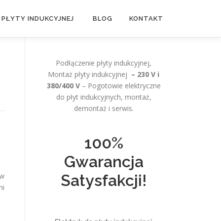
 PŁYTY INDUKCYJNEJ
BLOG
KONTAKT
Podłączenie płyty indukcyjnej,
Montaż płyty indukcyjnej
– 230 V i
380/400 V
– Pogotowie elektryczne
do płyt indukcyjnych, montaż,
demontaż i serwis.
100%
Gwarancja
w
Satysfakcji!
mi