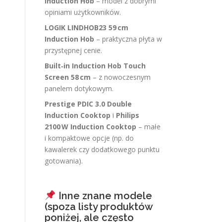
Induction Hob
– model z dobrymi
opiniami użytkowników.
LOGIK LINDHOB23 59 cm
Induction Hob
– praktyczna płyta w
przystępnej cenie.
Built‑in Induction Hob Touch
Screen 58 cm
– z nowoczesnym
panelem dotykowym.
Prestige PDIC 3.0 Double
Induction Cooktop
i
Philips
2100 W Induction Cooktop
– małe
i kompaktowe opcje (np. do
kawalerek czy dodatkowego punktu
gotowania).
Inne znane modele
(spoza listy produktów
poniżej, ale często