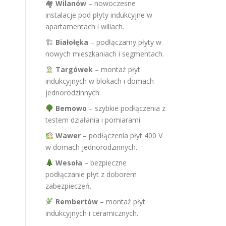
🏘
Wilanów
– nowoczesne
instalacje pod płyty indukcyjne w
apartamentach i willach.
🏗
Białołęka
– podłączamy płyty w
nowych mieszkaniach i segmentach.
Targówek
– montaż płyt
indukcyjnych w blokach i domach
jednorodzinnych.
Bemowo
– szybkie podłączenia z
testem działania i pomiarami.
Wawer
– podłączenia płyt 400 V
w domach jednorodzinnych.
Wesoła
– bezpieczne
podłączanie płyt z doborem
zabezpieczeń.
Rembertów
– montaż płyt
indukcyjnych i ceramicznych.