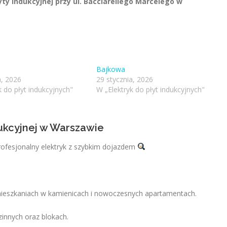
yty indukcyjnej przy ul. Bacciarellego Marcelego w
a
Bajkowa
a, 2026
29 stycznia, 2026
k do płyt indukcyjnych"
W „Elektryk do płyt indukcyjnych"
dukcyjnej w Warszawie
rofesjonalny elektryk z szybkim dojazdem
mieszkaniach w kamienicach i nowoczesnych apartamentach.
nnych oraz blokach.