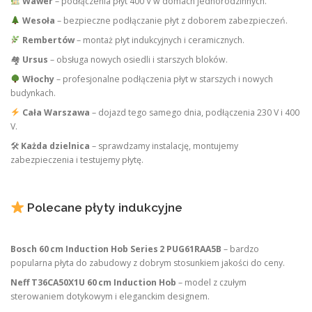
Wawer
– podłączenia płyt 400 V w domach jednorodzinnych.
Wesoła
– bezpieczne podłączanie płyt z doborem zabezpieczeń.
Rembertów
– montaż płyt indukcyjnych i ceramicznych.
🏘
Ursus
– obsługa nowych osiedli i starszych bloków.
Włochy
– profesjonalne podłączenia płyt w starszych i nowych
budynkach.
Cała Warszawa
– dojazd tego samego dnia, podłączenia 230 V i 400
V.
🛠
Każda dzielnica
– sprawdzamy instalację, montujemy
zabezpieczenia i testujemy płytę.
Polecane płyty indukcyjne
Bosch 60 cm Induction Hob Series 2 PUG61RAA5B
– bardzo
popularna płyta do zabudowy z dobrym stosunkiem jakości do ceny.
Neff T36CA50X1U 60 cm Induction Hob
– model z czułym
sterowaniem dotykowym i eleganckim designem.