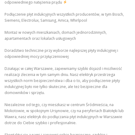
odpowiedniego natężenia prądu
Podłączenie płyt indukcyjnych wszystkich producentów, w tym Bosch,
Siemens, Electrolux, Samsung, Amica, Whirlpool
Montaż w nowych mieszkaniach, domach jednorodzinnych,
apartamentach oraz lokalach usługowych
Doradztwo techniczne przy wyborze najlepszej płyty indukcyjnej i
odpowiedniej mocy przyłączeniowej
Działając w całej Warszawie, zapewniamy szybki dojazd i możliwość
realizacji zlecenia w tym samym dniu. Nasz elektryk przestrzega
wszystkich norm bezpieczeństwa i dba o to, aby podłączenie płyty
indukcyjnej było nie tylko skuteczne, ale też bezpieczne dla
domowników i sprzętu.
Niezależnie od tego, czy mieszkasz w centrum Śródmieścia, na
Mokotowie, w spokojnym Ursynowie, czy na peryferiach Białołęki lub
Wawra, nasz elektryk do podłączania płyt indukcyjnych w Warszawie
dotrze do Ciebie szybko i profesjonalnie.
Skontaktuj się z nami i zapewnij sobie bezpieczne, szybkie i