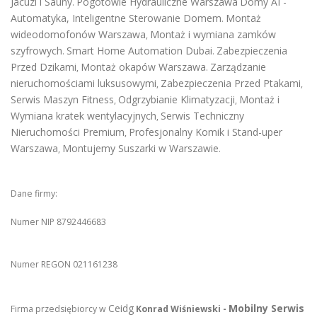
Jacuzi i Sauny
Pogotowie Hydrauliczne Warszawa
Domy AI -
.
Automatyka, Inteligentne Sterowanie Domem
Montaż
.
wideodomofonów Warszawa
Montaż i wymiana zamków
,
szyfrowych
Smart Home Automation Dubai
Zabezpieczenia
.
.
Przed Dzikami
Montaż okapów Warszawa
Zarządzanie
,
.
nieruchomościami luksusowymi
Zabezpieczenia Przed Ptakami
,
,
Serwis Maszyn Fitness
Odgrzybianie Klimatyzacji
Montaż i
,
,
Wymiana kratek wentylacyjnych
Serwis Techniczny
,
Nieruchomości Premium
Profesjonalny Komik i Stand-uper
,
Warszawa
Montujemy Suszarki w Warszawie
,
.
Dane firmy:
Numer NIP 8792446683
Numer REGON 021161238
Ceidg
Mobilny Serwis
Firma przedsiębiorcy w
Konrad Wiśniewski -