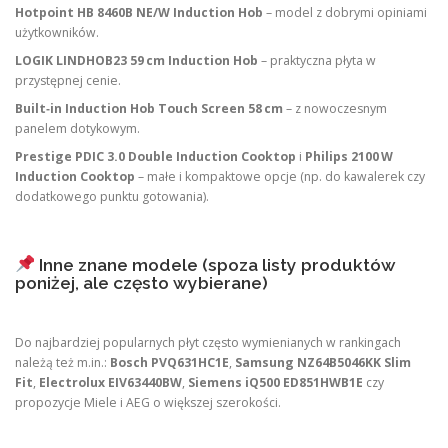
Hotpoint HB 8460B NE/W Induction Hob
– model z dobrymi opiniami
użytkowników.
LOGIK LINDHOB23 59 cm Induction Hob
– praktyczna płyta w
przystępnej cenie.
Built‑in Induction Hob Touch Screen 58 cm
– z nowoczesnym
panelem dotykowym.
Prestige PDIC 3.0 Double Induction Cooktop
i
Philips 2100 W
Induction Cooktop
– małe i kompaktowe opcje (np. do kawalerek czy
dodatkowego punktu gotowania).
Inne znane modele (spoza listy produktów
poniżej, ale często wybierane)
Do najbardziej popularnych płyt często wymienianych w rankingach
należą też m.in.:
Bosch PVQ631HC1E
,
Samsung NZ64B5046KK Slim
Fit
,
Electrolux EIV63440BW
,
Siemens iQ500 ED851HWB1E
czy
propozycje Miele i AEG o większej szerokości.