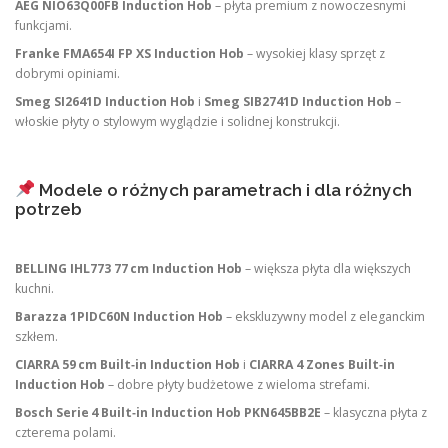
AEG NIO63Q00FB Induction Hob
– płyta premium z nowoczesnymi
funkcjami.
Franke FMA654I FP XS Induction Hob
– wysokiej klasy sprzęt z
dobrymi opiniami.
Smeg SI2641D Induction Hob
i
Smeg SIB2741D Induction Hob
–
włoskie płyty o stylowym wyglądzie i solidnej konstrukcji.
Modele o różnych parametrach i dla różnych
potrzeb
BELLING IHL773 77 cm Induction Hob
– większa płyta dla większych
kuchni.
Barazza 1PIDC60N Induction Hob
– ekskluzywny model z eleganckim
szkłem.
CIARRA 59 cm Built‑in Induction Hob
i
CIARRA 4 Zones Built‑in
Induction Hob
– dobre płyty budżetowe z wieloma strefami.
Bosch Serie 4 Built‑in Induction Hob PKN645BB2E
– klasyczna płyta z
czterema polami.