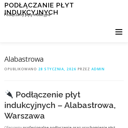
Przejdź
PODŁĄCZANIE PŁYT
do
INDUKCYJNYCH
treści
Podłączamy płyty indukcyjne
Menu
PODŁĄCZENIE PŁYTY INDUKCYJNEJ
BLOG
Alabastrowa
OPUBLIKOWANO
28 STYCZNIA, 2026
PRZEZ
ADMIN
KONTAKT
Podłączenie płyt
indukcyjnych – Alabastrowa,
Warszawa
Oferujemy
profesjonalne podłączenie oraz uruchomienie płyt