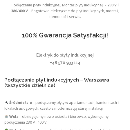
Podłączenie płyty indukcyjnej, Montaż płyty indukcyjnej
– 230 V i
380/400 V
– Pogotowie elektryczne do płyt indukcyjnych, montaż,
demontaż i serwis.
100% Gwarancja Satysfakcji!
Elektryk do płyty indukcyjnej
+48 570 933 114
Podłączanie płyt indukcyjnych – Warszawa
(wszystkie dzielnice)
Śródmieście
– podłączamy płyty w apartamentach, kamienicach i
lokalach usługowych, często z modernizacją starej instalacji.
Wola
– obsługujemy nowe osiedla i biurowce, wykonujemy
podłączenia 230 V i 400 V.