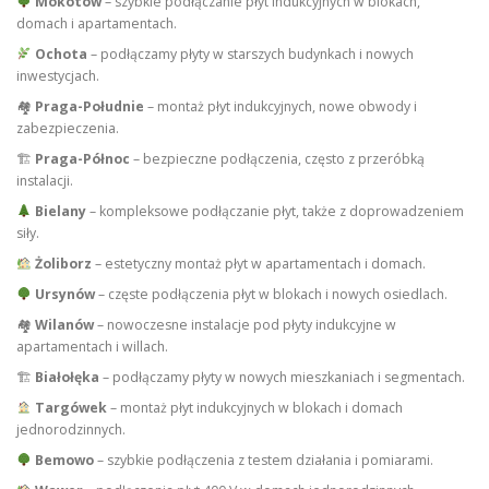
Mokotów
– szybkie podłączanie płyt indukcyjnych w blokach,
domach i apartamentach.
Ochota
– podłączamy płyty w starszych budynkach i nowych
inwestycjach.
🏘
Praga-Południe
– montaż płyt indukcyjnych, nowe obwody i
zabezpieczenia.
🏗
Praga-Północ
– bezpieczne podłączenia, często z przeróbką
instalacji.
Bielany
– kompleksowe podłączanie płyt, także z doprowadzeniem
siły.
Żoliborz
– estetyczny montaż płyt w apartamentach i domach.
Ursynów
– częste podłączenia płyt w blokach i nowych osiedlach.
🏘
Wilanów
– nowoczesne instalacje pod płyty indukcyjne w
apartamentach i willach.
🏗
Białołęka
– podłączamy płyty w nowych mieszkaniach i segmentach.
Targówek
– montaż płyt indukcyjnych w blokach i domach
jednorodzinnych.
Bemowo
– szybkie podłączenia z testem działania i pomiarami.