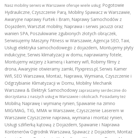
Pogotowie
Nasz mobilny serwis w Warszawie oferuje wiele usług:
Hydrauliczne
Czyszczenie Parą
Mobilny Spawacz w Warszawie
,
,
,
Awaryjne naprawy Furtek i Bram
Naprawy Samochodów z
,
Dojazdem
Warsztat mobilny
Naprawa i serwis jacuzzi oraz
,
,
wanien SPA
Poszukiwanie zgubionych złotych obrączek
,
,
Serwisujemy Maszyny Fitness w Warszawie
Agencja SEO
Taxi
,
,
,
Usługi elektryka samochodowego z dojazdem
,
Montujemy płyty
indukcyjne
Serwis klimatyzacji w domu
naprawiamy fotele
,
,
,
Montujemy wizjery z kamerą i kamery wifi
Robimy filmy z
,
drona
Awaryjnie otwieramy zamki
Flyxpress.pl
Serwis Kamer
,
,
,
Wifi
SEO Warszawa
Montaż, Naprawa, Wymiana, Czyszczenie i
,
,
Odgrzybianie Klimatyzacji w Domu
Mobilny Mechanik
,
Warszawa & Elektryk Samochodowy
zapraszamy serdecznie do
skorzystania z naszych usług w Warszawie i okolicach. Posiadamy też
Mobilną Naprawę i wymianę rynien
Spawanie na zimno
,
MIG/MAG, TIG, MMA w Warszawie
Czyszczenie Laserem w
,
Warszawie
Czyszczenie naprawa, wymiana i montaż rynien
,
Usługi szlifierką kątową z Dojazdem
Spawanie i Naprawa
,
Kontenerów
Ogrodnik Warszawa
Spawacz z Dojazdem
Montaż
,
,