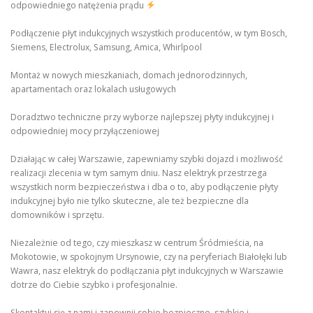
odpowiedniego natężenia prądu
Podłączenie płyt indukcyjnych wszystkich producentów, w tym Bosch,
Siemens, Electrolux, Samsung, Amica, Whirlpool
Montaż w nowych mieszkaniach, domach jednorodzinnych,
apartamentach oraz lokalach usługowych
Doradztwo techniczne przy wyborze najlepszej płyty indukcyjnej i
odpowiedniej mocy przyłączeniowej
Działając w całej Warszawie, zapewniamy szybki dojazd i możliwość
realizacji zlecenia w tym samym dniu. Nasz elektryk przestrzega
wszystkich norm bezpieczeństwa i dba o to, aby podłączenie płyty
indukcyjnej było nie tylko skuteczne, ale też bezpieczne dla
domowników i sprzętu.
Niezależnie od tego, czy mieszkasz w centrum Śródmieścia, na
Mokotowie, w spokojnym Ursynowie, czy na peryferiach Białołęki lub
Wawra, nasz elektryk do podłączania płyt indukcyjnych w Warszawie
dotrze do Ciebie szybko i profesjonalnie.
Skontaktuj się z nami i zapewnij sobie bezpieczne, szybkie i