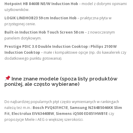
Hotpoint HB 8460B NE/W Induction Hob
– model z dobrymi opiniami
użytkowników.
LOGIK LINDHOB23 59 cm Induction Hob
– praktyczna płyta w
przystępnej cenie.
Built‑in Induction Hob Touch Screen 58 cm
– z nowoczesnym
panelem dotykowym.
Prestige PDIC 3.0 Double Induction Cooktop
i
Philips 2100 W
Induction Cooktop
– małe i kompaktowe opcje (np. do kawalerek czy
dodatkowego punktu gotowania).
Inne znane modele (spoza listy produktów
poniżej, ale często wybierane)
Do najbardziej popularnych płyt często wymienianych w rankingach
należą też m.in.:
Bosch PVQ631HC1E
,
Samsung NZ64B5046KK Slim
Fit
,
Electrolux EIV63440BW
,
Siemens iQ500 ED851HWB1E
czy
propozycje Miele i AEG o większej szerokości.