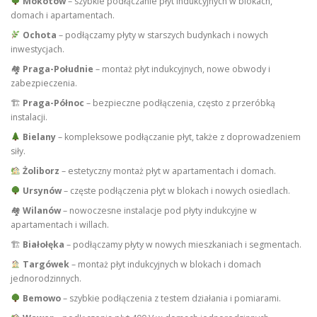
Mokotów
– szybkie podłączanie płyt indukcyjnych w blokach,
domach i apartamentach.
Ochota
– podłączamy płyty w starszych budynkach i nowych
inwestycjach.
🏘
Praga-Południe
– montaż płyt indukcyjnych, nowe obwody i
zabezpieczenia.
🏗
Praga-Północ
– bezpieczne podłączenia, często z przeróbką
instalacji.
Bielany
– kompleksowe podłączanie płyt, także z doprowadzeniem
siły.
Żoliborz
– estetyczny montaż płyt w apartamentach i domach.
Ursynów
– częste podłączenia płyt w blokach i nowych osiedlach.
🏘
Wilanów
– nowoczesne instalacje pod płyty indukcyjne w
apartamentach i willach.
🏗
Białołęka
– podłączamy płyty w nowych mieszkaniach i segmentach.
Targówek
– montaż płyt indukcyjnych w blokach i domach
jednorodzinnych.
Bemowo
– szybkie podłączenia z testem działania i pomiarami.