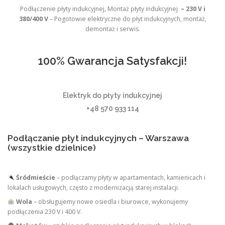
Podłączenie płyty indukcyjnej, Montaż płyty indukcyjnej
– 230 V i
380/400 V
– Pogotowie elektryczne do płyt indukcyjnych, montaż,
demontaż i serwis.
100% Gwarancja Satysfakcji!
Elektryk do płyty indukcyjnej
+48 570 933 114
Podłączanie płyt indukcyjnych – Warszawa
(wszystkie dzielnice)
Śródmieście
– podłączamy płyty w apartamentach, kamienicach i
lokalach usługowych, często z modernizacją starej instalacji.
Wola
– obsługujemy nowe osiedla i biurowce, wykonujemy
podłączenia 230 V i 400 V.