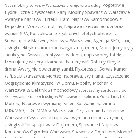
Pogotowie
Nasz mobilny serwis w Warszawie oferuje wiele usług:
Hydrauliczne
Czyszczenie Parą
Mobilny Spawacz w Warszawie
,
,
,
Awaryjne naprawy Furtek i Bram
Naprawy Samochodów z
,
Dojazdem
Warsztat mobilny
Naprawa i serwis jacuzzi oraz
,
,
wanien SPA
Poszukiwanie zgubionych złotych obrączek
,
,
Serwisujemy Maszyny Fitness w Warszawie
Agencja SEO
Taxi
,
,
,
Usługi elektryka samochodowego z dojazdem
,
Montujemy płyty
indukcyjne
Serwis klimatyzacji w domu
naprawiamy fotele
,
,
,
Montujemy wizjery z kamerą i kamery wifi
Robimy filmy z
,
drona
Awaryjnie otwieramy zamki
Flyxpress.pl
Serwis Kamer
,
,
,
Wifi
SEO Warszawa
Montaż, Naprawa, Wymiana, Czyszczenie i
,
,
Odgrzybianie Klimatyzacji w Domu
Mobilny Mechanik
,
Warszawa & Elektryk Samochodowy
zapraszamy serdecznie do
skorzystania z naszych usług w Warszawie i okolicach. Posiadamy też
Mobilną Naprawę i wymianę rynien
Spawanie na zimno
,
MIG/MAG, TIG, MMA w Warszawie
Czyszczenie Laserem w
,
Warszawie
Czyszczenie naprawa, wymiana i montaż rynien
,
Usługi szlifierką kątową z Dojazdem
Spawanie i Naprawa
,
Kontenerów
Ogrodnik Warszawa
Spawacz z Dojazdem
Montaż
,
,