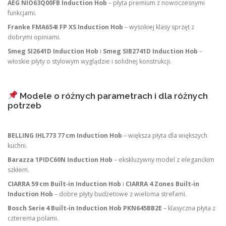
AEG NIO63Q00FB Induction Hob
– płyta premium z nowoczesnymi
funkcjami.
Franke FMA654I FP XS Induction Hob
– wysokiej klasy sprzęt z
dobrymi opiniami.
Smeg SI2641D Induction Hob
i
Smeg SIB2741D Induction Hob
–
włoskie płyty o stylowym wyglądzie i solidnej konstrukcji.
Modele o różnych parametrach i dla różnych
potrzeb
BELLING IHL773 77 cm Induction Hob
– większa płyta dla większych
kuchni.
Barazza 1PIDC60N Induction Hob
– ekskluzywny model z eleganckim
szkłem.
CIARRA 59 cm Built‑in Induction Hob
i
CIARRA 4 Zones Built‑in
Induction Hob
– dobre płyty budżetowe z wieloma strefami.
Bosch Serie 4 Built‑in Induction Hob PKN645BB2E
– klasyczna płyta z
czterema polami.