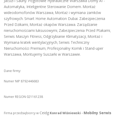
Jacuzi i Sauny
Pogotowie Hydrauliczne Warszawa
Domy AI -
.
Automatyka, Inteligentne Sterowanie Domem
Montaż
.
wideodomofonów Warszawa
Montaż i wymiana zamków
,
szyfrowych
Smart Home Automation Dubai
Zabezpieczenia
.
.
Przed Dzikami
Montaż okapów Warszawa
Zarządzanie
,
.
nieruchomościami luksusowymi
Zabezpieczenia Przed Ptakami
,
,
Serwis Maszyn Fitness
Odgrzybianie Klimatyzacji
Montaż i
,
,
Wymiana kratek wentylacyjnych
Serwis Techniczny
,
Nieruchomości Premium
Profesjonalny Komik i Stand-uper
,
Warszawa
Montujemy Suszarki w Warszawie
,
.
Dane firmy:
Numer NIP 8792446683
Numer REGON 021161238
Ceidg
Mobilny Serwis
Firma przedsiębiorcy w
Konrad Wiśniewski -