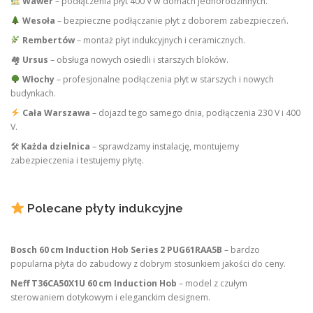
Wawer
– podłączenia płyt 400 V w domach jednorodzinnych.
Wesoła
– bezpieczne podłączanie płyt z doborem zabezpieczeń.
Rembertów
– montaż płyt indukcyjnych i ceramicznych.
🏘
Ursus
– obsługa nowych osiedli i starszych bloków.
Włochy
– profesjonalne podłączenia płyt w starszych i nowych
budynkach.
Cała Warszawa
– dojazd tego samego dnia, podłączenia 230 V i 400
V.
🛠
Każda dzielnica
– sprawdzamy instalację, montujemy
zabezpieczenia i testujemy płytę.
Polecane płyty indukcyjne
Bosch 60 cm Induction Hob Series 2 PUG61RAA5B
– bardzo
popularna płyta do zabudowy z dobrym stosunkiem jakości do ceny.
Neff T36CA50X1U 60 cm Induction Hob
– model z czułym
sterowaniem dotykowym i eleganckim designem.