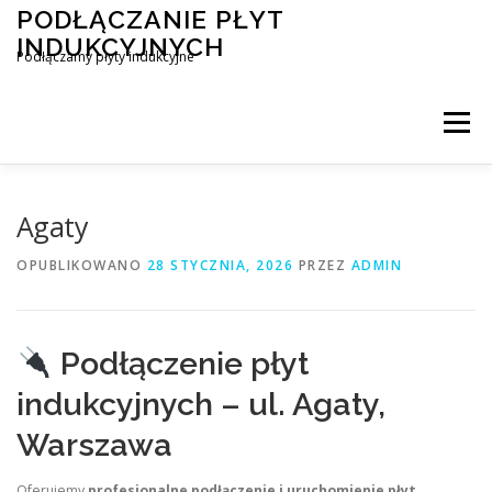
Przejdź
PODŁĄCZANIE PŁYT
do
INDUKCYJNYCH
treści
Podłączamy płyty indukcyjne
Menu
PODŁĄCZENIE PŁYTY INDUKCYJNEJ
BLOG
Agaty
OPUBLIKOWANO
28 STYCZNIA, 2026
PRZEZ
ADMIN
KONTAKT
Podłączenie płyt
indukcyjnych – ul. Agaty,
Warszawa
Oferujemy
profesjonalne podłączenie i uruchomienie płyt